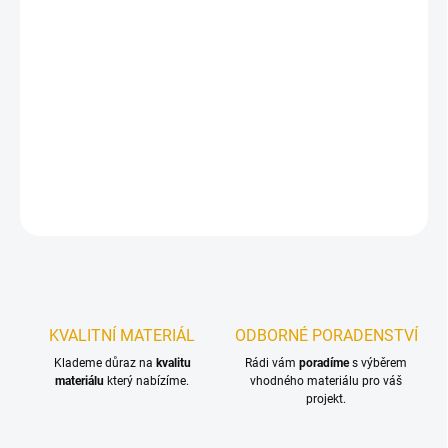
12.8.2026
−
+
Přidat do košíku
Konstrukční vruty jsou vhodné pro všechny druhy dřevěných
konstrukcí.
DETAILNÍ INFORMACE
ZEPTAT SE
KVALITNÍ MATERIÁL
ODBORNÉ PORADENSTVÍ
Klademe důraz na
kvalitu
Rádi vám
poradíme
s výběrem
materiálu
který nabízíme.
vhodného materiálu pro váš
projekt.