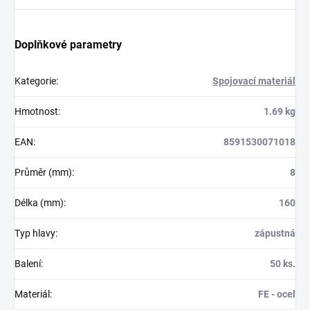
Doplňkové parametry
Kategorie
:
Spojovací materiál
Hmotnost
:
1.69 kg
EAN
:
8591530071018
Průměr (mm)
:
8
Délka (mm)
:
160
Typ hlavy
:
zápustná
Balení
:
50 ks.
Materiál
:
FE - ocel