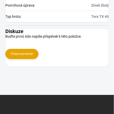
Povrchová úprava
:
Zinek žlutý
Typ hrotu
:
Torx TX 40
Diskuze
Buďte první, kdo napíše příspěvek k této položce.
Přidat komentář
Z
á
p