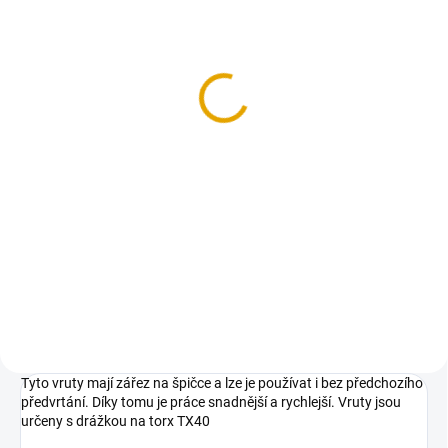
(4 BAL.)
Vrut konstrukční 8x160,
talíř. hl. FE, ZZ, 50
ks/bal.
326,70 Kč
270 Kč bez DPH
Do košíku
Konstrukční vruty jsou vhodné
pro všechny druhy dřevěných
konstrukcí.
Tyto vruty mají zářez na špičce a lze je používat i bez předchozího
předvrtání. Díky tomu je práce snadnější a rychlejší. Vruty jsou
určeny s drážkou na torx TX40