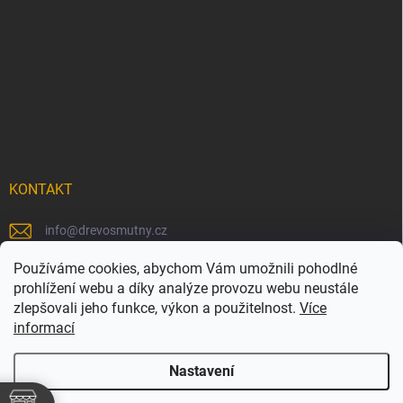
KONTAKT
info
@
drevosmutny.cz
+420 725 710 840
Používáme cookies, abychom Vám umožnili pohodlné
prohlížení webu a díky analýze provozu webu neustále
https://www.facebook.com/drevosmutny/
zlepšovali jeho funkce, výkon a použitelnost.
Více
informací
drevosmutny/
Nastavení