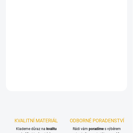
MŮŽEME DORUČIT DO:
ZVOLTE VARIANTU
−
+
Přidat do košíku
Obkladové palubky jsou vysušená a čtyřstranně opracovaná
prkna, která mají na podélné straně pero a drážku. Saunové
palubky jsou určeny především k vnitřnímu obkladu saun.
DETAILNÍ INFORMACE
ZEPTAT SE
KVALITNÍ MATERIÁL
ODBORNÉ PORADENSTVÍ
Klademe důraz na
kvalitu
Rádi vám
poradíme
s výběrem