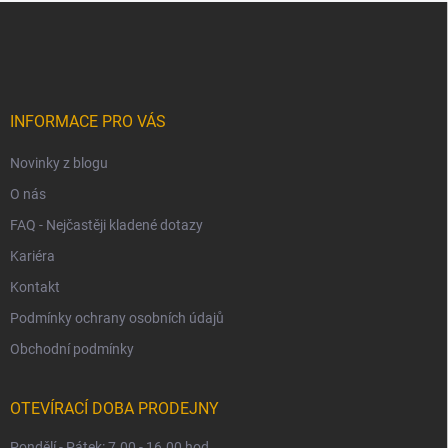
Z
á
p
a
t
í
INFORMACE PRO VÁS
Novinky z blogu
O nás
FAQ - Nejčastěji kladené dotazy
Kariéra
Kontakt
Podmínky ochrany osobních údajů
Obchodní podmínky
OTEVÍRACÍ DOBA PRODEJNY
Pondělí - Pátek: 7.00 - 16.00 hod.