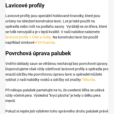
Lavicové profily
Lavicové profily jsou speciální hoblované hranolky, které jsou
určeny na obložení konstrukce lavic. Lze je také použít na
opěradla nebo rošt na podlahu sauny. Vyrábějí se ze dřeva, které
se tolik nerozpálí a je v lepší kvalitě. V naší nabídce naleznete
lavicové profily z Olše a Osiky.
Na konstrukci lavic lze použít
například smrkové
KVH hranoly
.
Povrchová úprava palubek
Vnitřní obklady saun se většinou nechávají bez povrchové úpravy.
Doporučujeme však vždy ošetřovat lavicové profily a opěradla pro
snazší údržbu Na povrchovou úpravu lavic a opěradel můžete
vybírat z naší nabídky vosků a údržby od značky
Tikkurila
.
Při nákupu palubek pamatujte na to, že uvedená šířka se udává
vždy včetně pera. Výsledná "krycí plocha" je tedy o délku pera
menší.
Pokud si nejste jisti výběrem toho správného druhu palubek právě