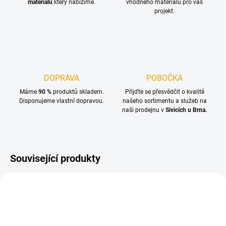
materiálu
který nabízíme.
vhodného materiálu pro váš
projekt.
DOPRAVA
POBOČKA
Máme
90 %
produktů skladem.
Přijďte se přesvědčit o kvalitě
Disponujeme vlastní dopravou.
našeho sortimentu a služeb na
naši prodejnu v
Sivicích u Brna.
Související produkty