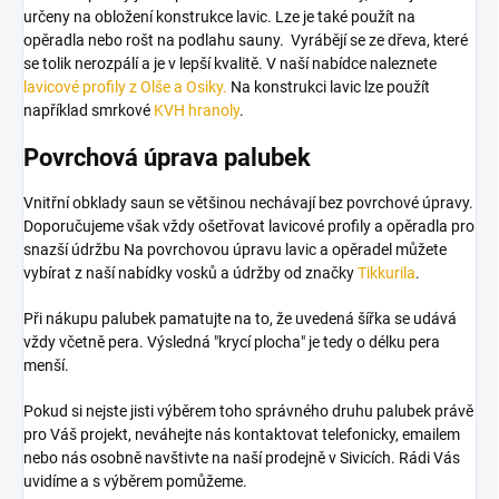
určeny na obložení konstrukce lavic. Lze je také použít na
opěradla nebo rošt na podlahu sauny. Vyrábějí se ze dřeva, které
se tolik nerozpálí a je v lepší kvalitě. V naší nabídce naleznete
lavicové profily z Olše a Osiky.
Na konstrukci lavic lze použít
například smrkové
KVH hranoly
.
Povrchová úprava palubek
Vnitřní obklady saun se většinou nechávají bez povrchové úpravy.
Doporučujeme však vždy ošetřovat lavicové profily a opěradla pro
snazší údržbu Na povrchovou úpravu lavic a opěradel můžete
vybírat z naší nabídky vosků a údržby od značky
Tikkurila
.
Při nákupu palubek pamatujte na to, že uvedená šířka se udává
vždy včetně pera. Výsledná "krycí plocha" je tedy o délku pera
menší.
Pokud si nejste jisti výběrem toho správného druhu palubek právě
pro Váš projekt, neváhejte nás kontaktovat telefonicky, emailem
nebo nás osobně navštivte na naší prodejně v Sivicích. Rádi Vás
uvidíme a s výběrem pomůžeme.