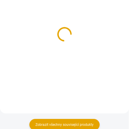
SKLADEM
SKLADEM
(>100 BM)
(5 KS)
Lav. profil 28x90x3000,
Tikkurila SUPI
Osika
Saunavaha, bezbarvý,
0,9l
187,60 Kč
579,60 Kč
155 Kč bez DPH
479 Kč bez DPH
Do košíku
Do košíku
Lavicový profil určený převážně
na obložení saunových lavic,
Specíální ochranný prostředek
opěrek nebo podlahových roštů.
pro ošetření vnitřních prostor
saun.
Zobrazit všechny související produkty