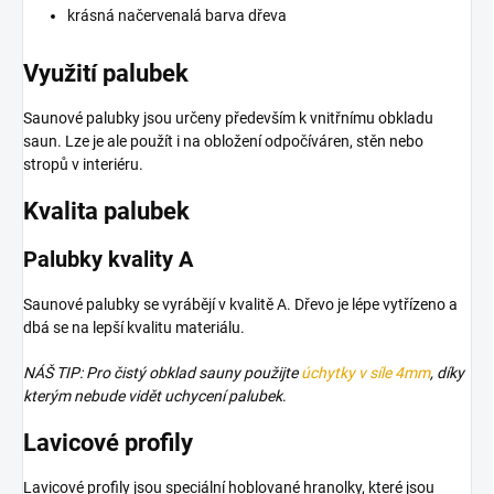
krásná načervenalá barva dřeva
Využití palubek
Saunové palubky jsou určeny především k vnitřnímu obkladu
saun. Lze je ale použít i na obložení odpočíváren, stěn nebo
stropů v interiéru.
Kvalita palubek
Palubky kvality A
Saunové palubky se vyrábějí v kvalitě A. Dřevo je lépe vytřízeno a
dbá se na lepší kvalitu materiálu.
NÁŠ TIP: Pro čistý obklad sauny použijte
úchytky v síle 4mm
, díky
kterým nebude vidět uchycení palubek
.
Lavicové profily
Lavicové profily jsou speciální hoblované hranolky, které jsou