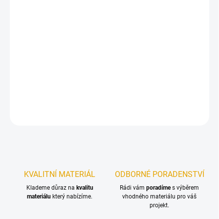
1.9.2026
Obkladové palubky jsou vysušená a čtyřstranně opracovaná
prkna, která mají na podélné straně pero a drážku. Saunové
palubky jsou určeny především k vnitřnímu obkladu saun.
Tento materiál je na objednávku a v případě zájmu nás neváhejte
kontaktovat
.
DETAILNÍ INFORMACE
ZEPTAT SE
KVALITNÍ MATERIÁL
ODBORNÉ PORADENSTVÍ
Klademe důraz na
kvalitu
Rádi vám
poradíme
s výběrem
materiálu
který nabízíme.
vhodného materiálu pro váš
projekt.