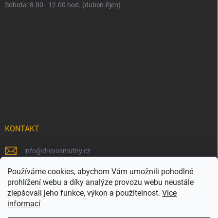
Sobota: 8.00 - 12.00 hod. (duben-říjen)
KONTAKT
info
@
drevosmutny.cz
+420 725 710 840
Používáme cookies, abychom Vám umožnili pohodlné
prohlížení webu a díky analýze provozu webu neustále
https://www.facebook.com/drevosmutny/
zlepšovali jeho funkce, výkon a použitelnost.
Více
informací
drevosmutny/