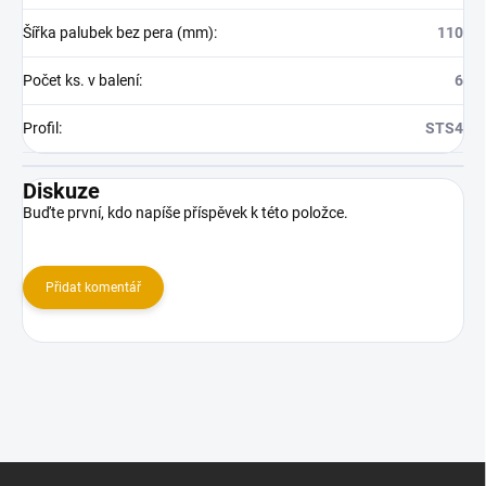
Šířka palubek bez pera (mm)
:
110
Počet ks. v balení
:
6
Profil
:
STS4
Diskuze
Buďte první, kdo napíše příspěvek k této položce.
Přidat komentář
Z