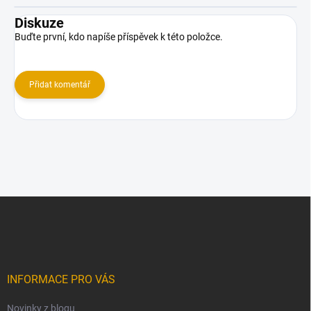
Diskuze
Buďte první, kdo napíše příspěvek k této položce.
Přidat komentář
Z
á
p
a
t
í
INFORMACE PRO VÁS
Novinky z blogu