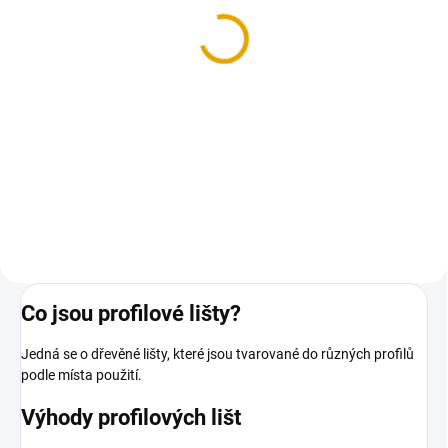
Kolařský hřebík 1,4x32,
Kolařský hřebík 1,4x32,
zinek, 80g.
zinek, 1kg.
24,20 Kč
229,90 Kč
20 Kč bez DPH
190 Kč bez DPH
Do košíku
Do košíku
Univerzální kolařské hřebíky
Univerzální kolařské hřebíky
Co jsou profilové lišty?
Jedná se o dřevěné lišty, které jsou tvarované do různých profilů
podle místa použití.
Výhody profilových lišt