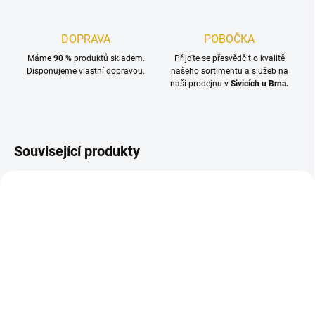
DOPRAVA
POBOČKA
Máme
90 %
produktů skladem.
Přijďte se přesvědčit o kvalitě
Disponujeme vlastní dopravou.
našeho sortimentu a služeb na
naši prodejnu v
Sivicích u Brna.
Související produkty
SKLADEM
SKLADEM
(15 BAL.)
(5 BAL.)