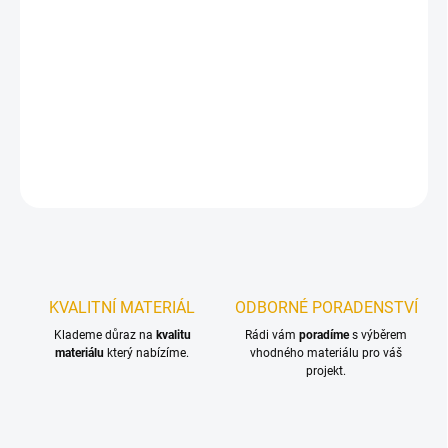
−
+
Přidat do košíku
Dřevěné lišty jsou vhodným doplňkem při práci s obkladovými a
podlahovými palubkami.
DETAILNÍ INFORMACE
ZEPTAT SE
KVALITNÍ MATERIÁL
ODBORNÉ PORADENSTVÍ
Klademe důraz na
kvalitu
Rádi vám
poradíme
s výběrem
materiálu
který nabízíme.
vhodného materiálu pro váš
projekt.