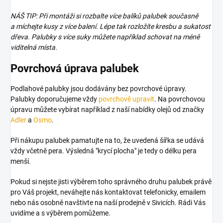
NÁŠ TIP: Při montáži si rozbalte více balíků palubek současně
a míchejte kusy z více balení. Lépe tak rozložíte kresbu a sukatost
dřeva. Palubky s více suky můžete například schovat na méně
viditelná místa.
Povrchová úprava palubek
Podlahové palubky jsou dodávány bez povrchové úpravy.
Palubky doporučujeme vždy
povrchově upravit
. Na povrchovou
úpravu můžete vybírat například z naší nabídky olejů od značky
Adler
a
Osmo
.
Při nákupu palubek pamatujte na to, že uvedená šířka se udává
vždy včetně pera. Výsledná "krycí plocha" je tedy o délku pera
menší.
Pokud si nejste jisti výběrem toho správného druhu palubek právě
pro Váš projekt, neváhejte nás kontaktovat telefonicky, emailem
nebo nás osobně navštivte na naší prodejně v Sivicích. Rádi Vás
uvidíme a s výběrem pomůžeme.