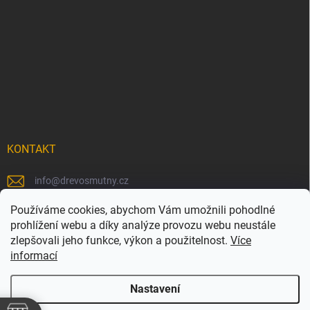
KONTAKT
info
@
drevosmutny.cz
+420 725 710 840
Používáme cookies, abychom Vám umožnili pohodlné
prohlížení webu a díky analýze provozu webu neustále
https://www.facebook.com/drevosmutny/
zlepšovali jeho funkce, výkon a použitelnost.
Více
informací
drevosmutny/
Nastavení