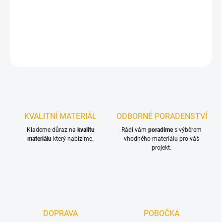
Podlahové palubky jsou vysušená a čtyřstranně opracovaná
prkna, která mají na podélné straně pero a drážku.
DETAILNÍ INFORMACE
ZEPTAT SE
KVALITNÍ MATERIÁL
ODBORNÉ PORADENSTVÍ
Klademe důraz na
kvalitu
Rádi vám
poradíme
s výběrem
materiálu
který nabízíme.
vhodného materiálu pro váš
projekt.
DOPRAVA
POBOČKA