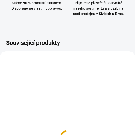
Máme
90 %
produktů skladem.
Přijďte se přesvědčit o kvalitě
Disponujeme vlastní dopravou.
našeho sortimentu a služeb na
naši prodejnu v
Sivicích u Brna.
Související produkty
TIP
2,5L + 0,5L ZDARMA
SKLADEM
(10 KS)
SKLADEM
(13 BAL.)
OSMO tvrdý vosk. olej
Vrut konstrukční 4x60,
3032, Hedvábný
FE, zinek žlutý, 200
polomat, 2.5l + 20%