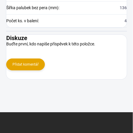
Šířka palubek bez pera (mm)
:
136
Počet ks. v balení
:
4
Diskuze
Buďte první, kdo napíše příspěvek k této položce.
Přidat komentář
Z
á
p