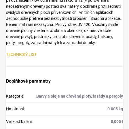
pak vzhledem k UV ochrannému faktoru 12 (v porovnání s
neošetřeným dřevem) postačí dva nátěry k ochraně proti šednutí
svislých dřevěných ploch při venkovních i vnitřních aplikacích.
Jednoduché přetření bez nezbytnosti broušení. Snadná aplikace.
Během natírání nezasychá. Pro výrobek UV 420: Všechny svislé
dřevěné plochy v exteriéru: okna a okenice (rozměrově stálé
dřevěné prvky), přístřešky pro auta, dřevěné fasády, balkóny,
ploty, pergoly, zahradní nábytek a zahradní domky.
TECHNICKÝ LIST
Doplňkové parametry
Kategorie
:
Barvy a oleje na dřevěné ploty, fasády a pergoly
Hmotnost
:
0.005 kg
Velikost balení
:
0,005 l