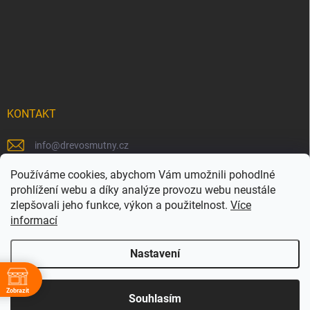
KONTAKT
info
@
drevosmutny.cz
+420 725 710 840
Používáme cookies, abychom Vám umožnili pohodlné
prohlížení webu a díky analýze provozu webu neustále
https://www.facebook.com/drevosmutny/
zlepšovali jeho funkce, výkon a použitelnost.
Více
informací
drevosmutny/
Nastavení
Zobrazit
Copyright 2026
Dřevosmutný
. Všechna práva vyhrazena.
Souhlasím