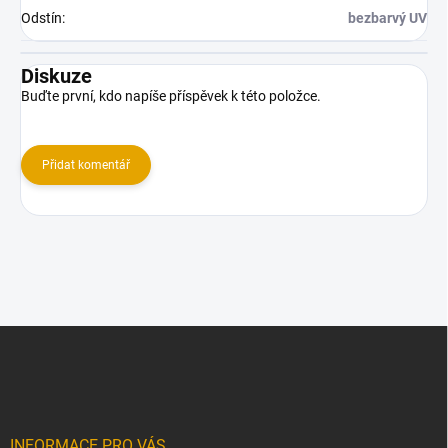
Odstín
:
bezbarvý UV
Diskuze
Buďte první, kdo napíše příspěvek k této položce.
Přidat komentář
Z
á
p
a
t
í
INFORMACE PRO VÁS