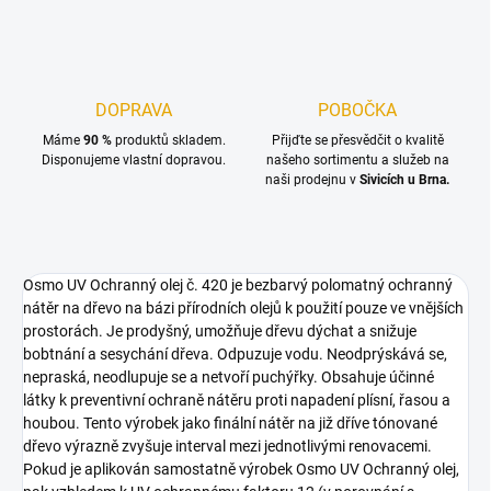
DOPRAVA
POBOČKA
Máme
90 %
produktů skladem.
Přijďte se přesvědčit o kvalitě
Disponujeme vlastní dopravou.
našeho sortimentu a služeb na
naši prodejnu v
Sivicích u Brna.
Osmo UV Ochranný olej č. 420 je bezbarvý polomatný ochranný
nátěr na dřevo na bázi přírodních olejů k použití pouze ve vnějších
prostorách. Je prodyšný, umožňuje dřevu dýchat a snižuje
bobtnání a sesychání dřeva. Odpuzuje vodu. Neodprýskává se,
nepraská, neodlupuje se a netvoří puchýřky. Obsahuje účinné
látky k preventivní ochraně nátěru proti napadení plísní, řasou a
houbou. Tento výrobek jako finální nátěr na již dříve tónované
dřevo výrazně zvyšuje interval mezi jednotlivými renovacemi.
Pokud je aplikován samostatně výrobek Osmo UV Ochranný olej,