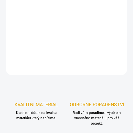
12.8.2026
−
+
Přidat do košíku
Perfektní ochrana před sluncem – bezbarvá UV ochrana s
ochranným faktorem UV12.
DETAILNÍ INFORMACE
ZEPTAT SE
KVALITNÍ MATERIÁL
ODBORNÉ PORADENSTVÍ
Klademe důraz na
kvalitu
Rádi vám
poradíme
s výběrem
materiálu
který nabízíme.
vhodného materiálu pro váš
projekt.