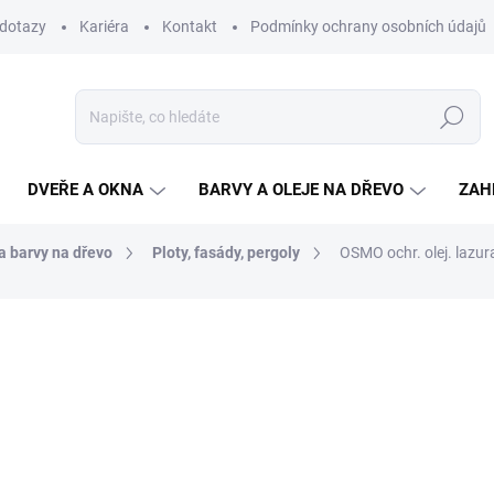
 dotazy
Kariéra
Kontakt
Podmínky ochrany osobních údajů
Hledat
DVEŘE A OKNA
BARVY A OLEJE NA DŘEVO
ZAH
 a barvy na dřevo
Ploty, fasády, pergoly
OSMO ochr. olej. lazura
ní
ZNAČKA:
OSMO
32,70 Kč
/ ks
27 Kč bez DPH
Měrná
SKLADEM
(5 KS)
cena:
MŮŽEME DORUČIT DO:
12.8.2