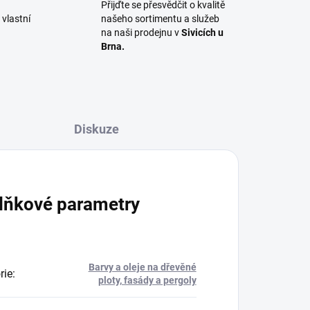
Přijďte se přesvědčit o kvalitě
vlastní
našeho sortimentu a služeb
na naši prodejnu v
Sivicích u
Brna.
Diskuze
lňkové parametry
Barvy a oleje na dřevěné
rie
:
ploty, fasády a pergoly