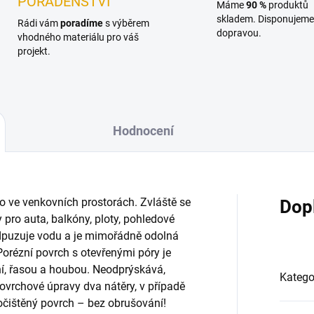
PORADENSTVÍ
Máme
90 %
produktů
skladem. Disponujeme 
Rádi vám
poradíme
s výběrem
dopravou.
vhodného materiálu pro váš
projekt.
Hodnocení
vo ve venkovních prostorách. Zvláště se
Dop
 pro auta, balkóny, ploty, pohledové
odpuzuje vodu a je mimořádně odolná
Porézní povrch s otevřenými póry je
ní, řasou a houbou. Neodprýskává,
Katego
ovrchové úpravy dva nátěry, v případě
 očištěný povrch – bez obrušování!