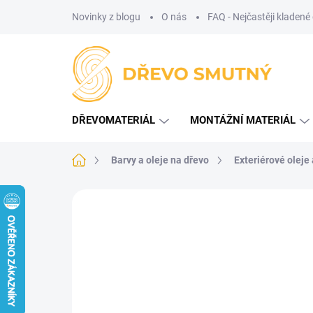
Přejít
Novinky z blogu
O nás
FAQ - Nejčastěji kladené
na
obsah
DŘEVOMATERIÁL
MONTÁŽNÍ MATERIÁL
Domů
Barvy a oleje na dřevo
Exteriérové oleje
Neohodnoceno
Podrobnosti hodnoce