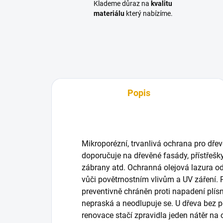
Klademe důraz na
kvalitu
materiálu
který nabízíme.
Popis
Mikroporézní, trvanlivá ochrana pro dře
doporučuje na dřevěné fasády, přístřešky
zábrany atd. Ochranná olejová lazura 
vůči povětrnostním vlivům a UV záření. 
preventivně chráněn proti napadení plís
nepraská a neodlupuje se. U dřeva bez p
renovace stačí zpravidla jeden nátěr na