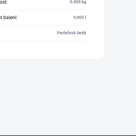
ost
:
0.005 kg
t balení
:
0,005 l
:
Perleťově šedá