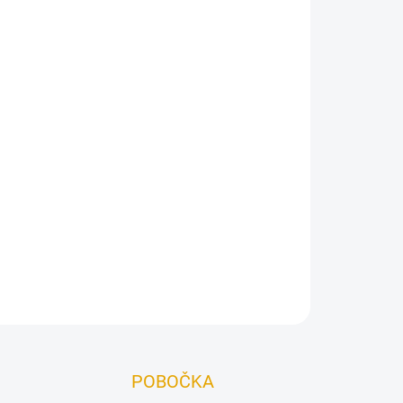
Přidat do košíku
ná v jednom nátěru – inovativní dlouhodobá
ZEPTAT SE
POBOČKA