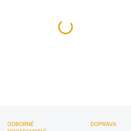
−
+
Penetrace a lazura sjednoce
ochrana dřeva na bázi oleje!
DETAILNÍ INFORMACE
ODBORNÉ
DOPRAVA