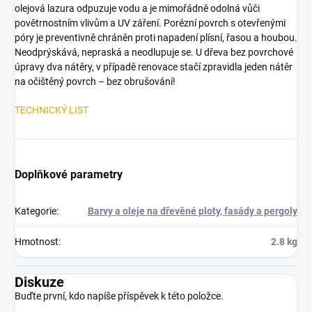
olejová lazura odpuzuje vodu a je mimořádně odolná vůči
povětrnostním vlivům a UV záření. Porézní povrch s otevřenými
póry je preventivně chráněn proti napadení plísní, řasou a houbou.
Neodprýskává, nepraská a neodlupuje se. U dřeva bez povrchové
úpravy dva nátěry, v případě renovace stačí zpravidla jeden nátěr
na očištěný povrch – bez obrušování!
TECHNICKÝ LIST
Doplňkové parametry
Kategorie
:
Barvy a oleje na dřevěné ploty, fasády a pergoly
Hmotnost
:
2.8 kg
Diskuze
Buďte první, kdo napíše příspěvek k této položce.