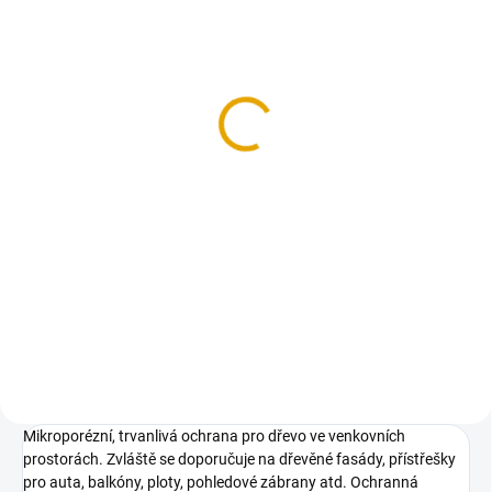
SKLADEM
(2 KS)
OSMO ochr. olej. lazura,
900 Bílá, 0,005l
32,70 Kč
27 Kč bez DPH
Do košíku
Penetrace a lazura sjednocená v
jednom nátěru – inovativní
dlouhodobá ochrana dřeva na
bázi oleje!
Mikroporézní, trvanlivá ochrana pro dřevo ve venkovních
prostorách. Zvláště se doporučuje na dřevěné fasády, přístřešky
pro auta, balkóny, ploty, pohledové zábrany atd. Ochranná