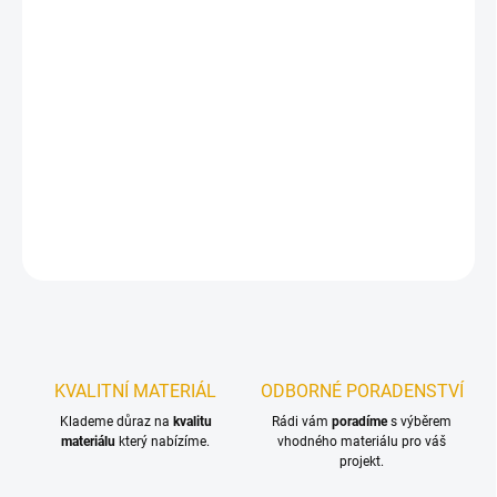
12.8.2026
−
+
Přidat do košíku
Penetrace a lazura sjednocená v jednom nátěru – inovativní
dlouhodobá ochrana dřeva na bázi oleje!
DETAILNÍ INFORMACE
ZEPTAT SE
KVALITNÍ MATERIÁL
ODBORNÉ PORADENSTVÍ
Klademe důraz na
kvalitu
Rádi vám
poradíme
s výběrem
materiálu
který nabízíme.
vhodného materiálu pro váš
projekt.