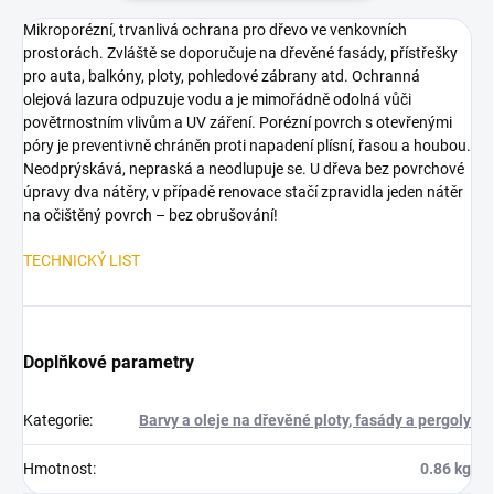
Mikroporézní, trvanlivá ochrana pro dřevo ve venkovních
prostorách. Zvláště se doporučuje na dřevěné fasády, přístřešky
pro auta, balkóny, ploty, pohledové zábrany atd. Ochranná
olejová lazura odpuzuje vodu a je mimořádně odolná vůči
povětrnostním vlivům a UV záření. Porézní povrch s otevřenými
póry je preventivně chráněn proti napadení plísní, řasou a houbou.
Neodprýskává, nepraská a neodlupuje se. U dřeva bez povrchové
úpravy dva nátěry, v případě renovace stačí zpravidla jeden nátěr
na očištěný povrch – bez obrušování!
TECHNICKÝ LIST
Doplňkové parametry
Kategorie
:
Barvy a oleje na dřevěné ploty, fasády a pergoly
Hmotnost
:
0.86 kg