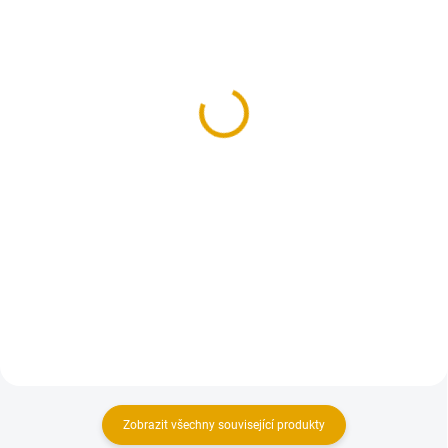
SKLADEM
SKLADEM
(>100 BM)
(2 KS)
KVH hranol
OSMO ochr. olej. lazura,
60x160/5000, smrk
900 Bílá, 0,005l
164,60 Kč
32,70 Kč
136 Kč bez DPH
27 Kč bez DPH
Do košíku
Do košíku
Hoblované KVH hranoly ze
Penetrace a lazura sjednocená v
smrkového dřeva
jednom nátěru – inovativní
dlouhodobá ochrana dřeva na
bázi oleje!
Zobrazit všechny související produkty