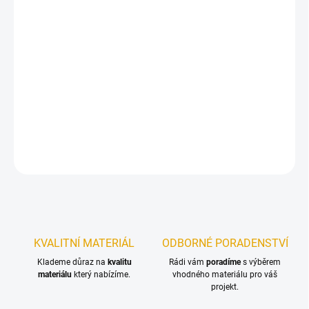
12.8.2026
−
+
Přidat do košíku
Penetrace a lazura sjednocená v jednom nátěru – inovativní
dlouhodobá ochrana dřeva na bázi oleje!
DETAILNÍ INFORMACE
ZEPTAT SE
KVALITNÍ MATERIÁL
ODBORNÉ PORADENSTVÍ
Klademe důraz na
kvalitu
Rádi vám
poradíme
s výběrem
materiálu
který nabízíme.
vhodného materiálu pro váš
projekt.