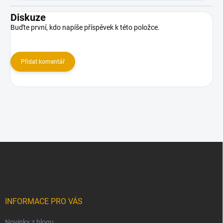
Diskuze
Buďte první, kdo napíše příspěvek k této položce.
Přidat komentář
Z
á
p
a
t
í
INFORMACE PRO VÁS
Novinky z blogu