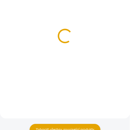
SKLADEM
SKLADEM
(4 KS)
(1 KS)
OSMO ochr. olej. lazura,
OSMO ochr. olej. lazura,
728 Cedr, 0,75l
728 Cedr, 2,5l
969,20 Kč
2 919,70 Kč
801 Kč bez DPH
2 413 Kč bez DPH
Do košíku
Do košíku
Penetrace a lazura sjednocená v
Penetrace a lazura sjednocená v
jednom nátěru – inovativní
jednom nátěru – inovativní
dlouhodobá ochrana dřeva na
dlouhodobá ochrana dřeva na
bázi oleje!
bázi oleje!
Zobrazit všechny související produkty