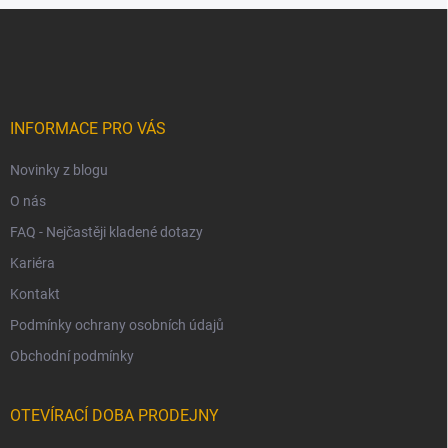
Z
á
p
a
t
í
INFORMACE PRO VÁS
Novinky z blogu
O nás
FAQ - Nejčastěji kladené dotazy
Kariéra
Kontakt
Podmínky ochrany osobních údajů
Obchodní podmínky
OTEVÍRACÍ DOBA PRODEJNY