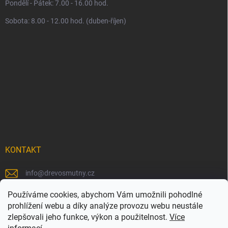
Pondělí - Pátek: 7.00 - 16.00 hod.
Sobota: 8.00 - 12.00 hod. (duben-říjen)
KONTAKT
info
@
drevosmutny.cz
+420 725 710 840
Používáme cookies, abychom Vám umožnili pohodlné
prohlížení webu a díky analýze provozu webu neustále
https://www.facebook.com/drevosmutny/
zlepšovali jeho funkce, výkon a použitelnost.
Více