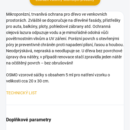
Mikroporézní, trvanlivá ochrana pro dřevo ve venkovních
prostorách. Zvláště se doporučuje na dřevěné fasády, přístřešky
pro auta, balkóny, ploty, pohledové zábrany atd. Ochranná
olejová lazura odpuzuje vodu a je mimořádně odolná vůči
povětrnostním vlivům a UV záření. Porézní povrch s otevřenými
póry je preventivně chráněn proti napadení plísní, řasou a houbou.
Neodprýskává, nepraská a neodlupuje se. U dřeva bez povrchové
úpravy dva nátěry, v případě renovace stačí zpravidla jeden nátěr
na očištěný povrch – bez obrušování!
OSMO vzorové sáčky s obsahem 5 ml pro natření vzorku o
velikosti cca 20 x 30 cm.
TECHNICKÝ LIST
Doplňkové parametry