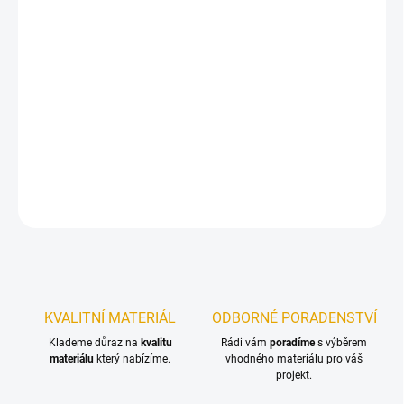
11.8.2026
−
+
Přidat do košíku
Penetrace a lazura sjednocená v jednom nátěru – inovativní
dlouhodobá ochrana dřeva na bázi oleje!
DETAILNÍ INFORMACE
ZEPTAT SE
KVALITNÍ MATERIÁL
ODBORNÉ PORADENSTVÍ
Klademe důraz na
kvalitu
Rádi vám
poradíme
s výběrem
materiálu
který nabízíme.
vhodného materiálu pro váš
projekt.