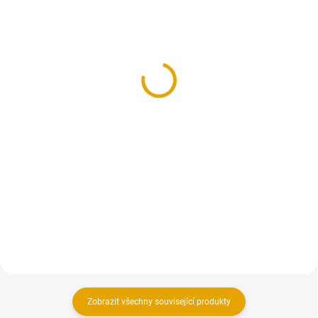
SKLADEM
SKLADEM
(2 KS)
(>100 KS)
OSMO ochr. olej. lazura,
Plotovka č.3,
727 Palisander, 0,005l
19x90/1000, smrk
32,70 Kč
59,30 Kč
27 Kč bez DPH
49 Kč bez DPH
Do košíku
Do košíku
Penetrace a lazura sjednocená v
Dřevěné plotovky vyrobené ze
jednom nátěru – inovativní
smrkového dřeva.
dlouhodobá ochrana dřeva na
bázi oleje!
Zobrazit všechny související produkty