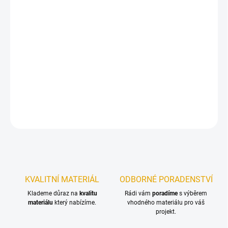
12.8.2026
−
+
Přidat do košíku
Penetrace a lazura sjednocená v jednom nátěru – inovativní
dlouhodobá ochrana dřeva na bázi oleje!
DETAILNÍ INFORMACE
ZEPTAT SE
KVALITNÍ MATERIÁL
ODBORNÉ PORADENSTVÍ
Klademe důraz na
kvalitu
Rádi vám
poradíme
s výběrem
materiálu
který nabízíme.
vhodného materiálu pro váš
projekt.