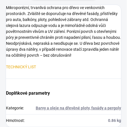
Mikroporézní, trvanlivá ochrana pro dřevo ve venkovních
prostorách. Zvláště se doporučuje na dřevěné fasády, přístřešky
pro auta, balkóny, ploty, pohledové zábrany atd. Ochranná
olejová lazura odpuzuje vodu a je mimořádně odolná vůči
povětrnostním vlivům a UV záření. Porézní povrch s otevřenými
póry je preventivně chráněn proti napadení plísní, řasou a houbou.
Neodprýskává, nepraská a neodlupuje se. U dřeva bez povrchové
úpravy dva nátěry, v případě renovace stačí zpravidla jeden nátěr
na očištěný povrch – bez obrušování!
TECHNICKÝ LIST
Doplňkové parametry
Kategorie
:
Barvy a oleje na dřevěné ploty, fasády a pergoly
Hmotnost
:
0.86 kg