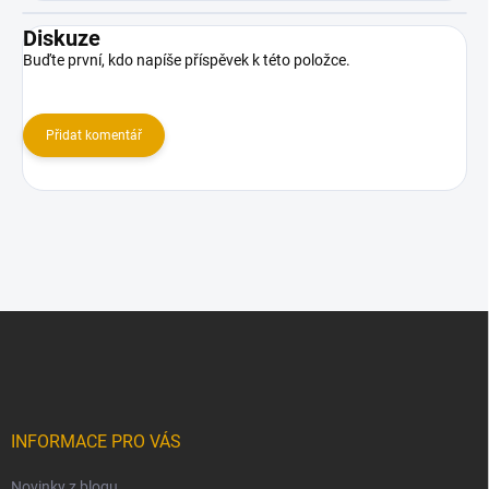
Diskuze
Buďte první, kdo napíše příspěvek k této položce.
Přidat komentář
Z
á
p
a
t
í
INFORMACE PRO VÁS
Novinky z blogu