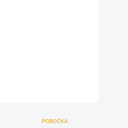
ná v jednom nátěru – inovativní dlouhodobá
ZEPTAT SE
POBOČKA