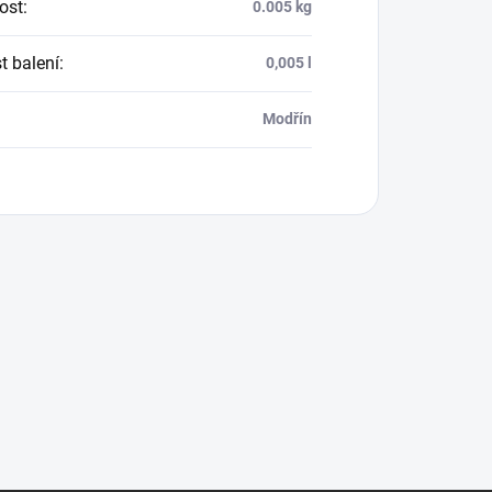
ost
:
0.005 kg
t balení
:
0,005 l
:
Modřín