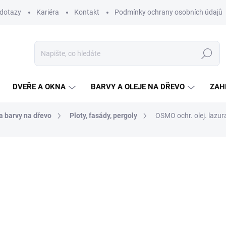
 dotazy
Kariéra
Kontakt
Podmínky ochrany osobních údajů
Hledat
DVEŘE A OKNA
BARVY A OLEJE NA DŘEVO
ZAH
 a barvy na dřevo
Ploty, fasády, pergoly
OSMO ochr. olej. lazur
ní
ZNAČKA:
OSMO
32,70 Kč
/ ks
27 Kč bez DPH
Měrná
NENÍ SKLADEM
cena:
MŮŽEME DORUČIT DO:
17.8.2