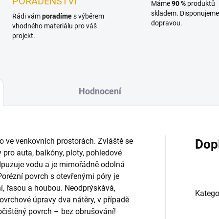
PORADENSTVÍ
Máme
90 %
produktů
skladem. Disponujeme 
Rádi vám
poradíme
s výběrem
dopravou.
vhodného materiálu pro váš
projekt.
Hodnocení
vo ve venkovních prostorách. Zvláště se
Dop
 pro auta, balkóny, ploty, pohledové
odpuzuje vodu a je mimořádně odolná
Porézní povrch s otevřenými póry je
ní, řasou a houbou. Neodprýskává,
Katego
ovrchové úpravy dva nátěry, v případě
 očištěný povrch – bez obrušování!