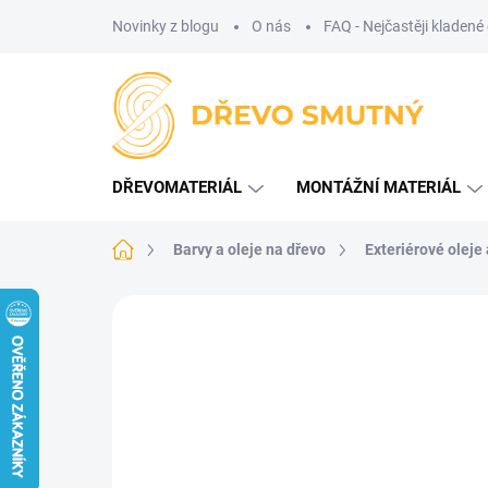
Přejít
Novinky z blogu
O nás
FAQ - Nejčastěji kladené
na
obsah
DŘEVOMATERIÁL
MONTÁŽNÍ MATERIÁL
Domů
Barvy a oleje na dřevo
Exteriérové oleje
Neohodnoceno
Podrobnosti hodnoce