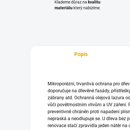
Klademe důraz na
kvalitu
materiálu
který nabízíme.
Popis
Mikroporézní, trvanlivá ochrana pro dře
doporučuje na dřevěné fasády, přístřešky
zábrany atd. Ochranná olejová lazura 
vůči povětrnostním vlivům a UV záření. 
preventivně chráněn proti napadení plís
nepraská a neodlupuje se. U dřeva bez p
renovace stačí zpravidla jeden nátěr na