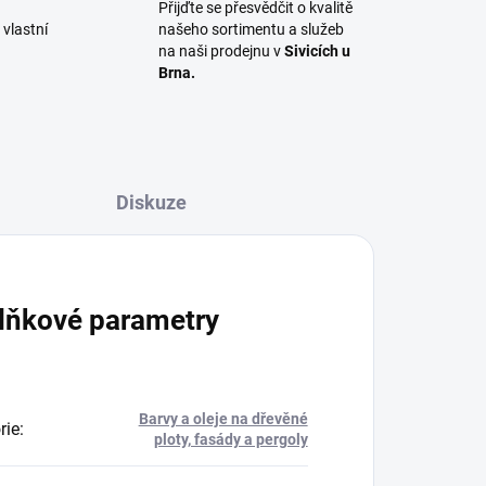
Přijďte se přesvědčit o kvalitě
vlastní
našeho sortimentu a služeb
na naši prodejnu v
Sivicích u
Brna.
Diskuze
lňkové parametry
Barvy a oleje na dřevěné
rie
:
ploty, fasády a pergoly