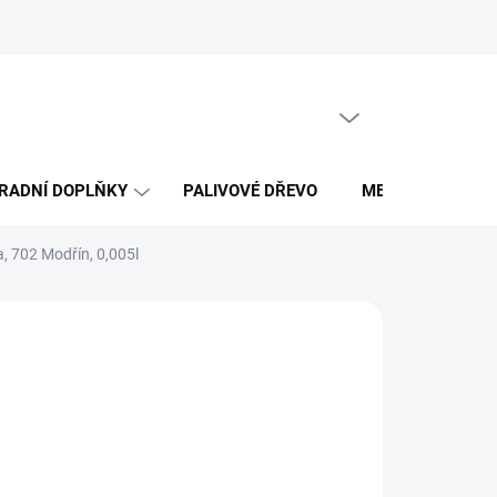
Obchodní podmínky
PRÁZDNÝ KOŠÍK
NÁKUPNÍ
KOŠÍK
RADNÍ DOPLŇKY
PALIVOVÉ DŘEVO
MERCH DŘEVO 
a, 702 Modřín, 0,005l
026