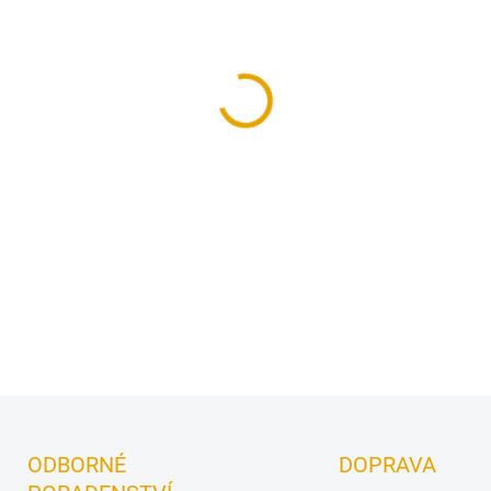
Penetrace a lazura sjednoce
ochrana dřeva na bázi oleje!
DETAILNÍ INFORMACE
ODBORNÉ
DOPRAVA