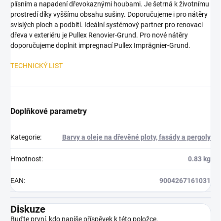
plísním a napadení dřevokaznými houbami. Je šetrná k životnímu
prostredí díky vyššímu obsahu sušiny. Doporučujeme i pro nátěry
svislých ploch a podbití. Ideální systémový partner pro renovaci
dřeva v exteriéru je Pullex Renovier-Grund. Pro nové nátěry
doporučujeme doplnit impregnací Pullex Imprägnier-Grund.
TECHNICKÝ LIST
Doplňkové parametry
Kategorie
:
Barvy a oleje na dřevěné ploty, fasády a pergoly
Hmotnost
:
0.83 kg
EAN
:
9004267161031
Diskuze
Buďte první, kdo napíše příspěvek k této položce.