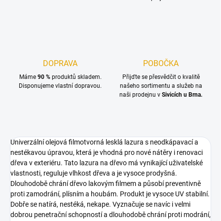
DOPRAVA
POBOČKA
Máme
90 %
produktů skladem.
Přijďte se přesvědčit o kvalitě
Disponujeme vlastní dopravou.
našeho sortimentu a služeb na
naši prodejnu v
Sivicích u Brna.
Univerzální olejová filmotvorná lesklá lazura s neodkápavací a
nestékavou úpravou, která je vhodná pro nové nátěry i renovaci
dřeva v exteriéru. Tato lazura na dřevo má vynikající uživatelské
vlastnosti, reguluje vlhkost dřeva a je vysoce prodyšná.
Dlouhodobě chrání dřevo lakovým filmem a působí preventivně
proti zamodrání, plísním a houbám. Produkt je vysoce UV stabilní.
Dobře se natírá, nestéká, nekape. Vyznačuje se navíc i velmi
dobrou penetrační schopností a dlouhodobě chrání proti modrání,