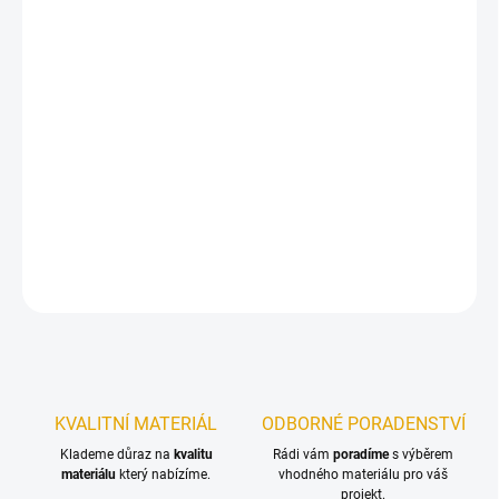
DORUČIT DO:
11.8.2026
−
+
Přidat do košíku
Profesionální univerzální filmotvorná lazura v lesklé variantě pro
nové nátěry a renovace na dřevo v exteriéru.
DETAILNÍ INFORMACE
ZEPTAT SE
KVALITNÍ MATERIÁL
ODBORNÉ PORADENSTVÍ
Klademe důraz na
kvalitu
Rádi vám
poradíme
s výběrem
materiálu
který nabízíme.
vhodného materiálu pro váš
projekt.