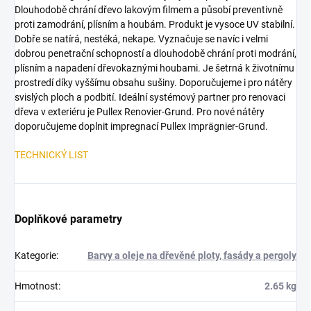
Dlouhodobě chrání dřevo lakovým filmem a působí preventivně
proti zamodrání, plísním a houbám. Produkt je vysoce UV stabilní.
Dobře se natírá, nestéká, nekape. Vyznačuje se navíc i velmi
dobrou penetrační schopností a dlouhodobě chrání proti modrání,
plísním a napadení dřevokaznými houbami. Je šetrná k životnímu
prostredí díky vyššímu obsahu sušiny. Doporučujeme i pro nátěry
svislých ploch a podbití. Ideální systémový partner pro renovaci
dřeva v exteriéru je Pullex Renovier-Grund. Pro nové nátěry
doporučujeme doplnit impregnací Pullex Imprägnier-Grund.
TECHNICKÝ LIST
Doplňkové parametry
Kategorie
:
Barvy a oleje na dřevěné ploty, fasády a pergoly
Hmotnost
:
2.65 kg