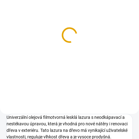
SKLADEM
(>100 BM)
KVH hranol
80x140/5000, smrk
192,40 Kč
159 Kč bez DPH
Do košíku
Hoblované KVH hranoly ze
smrkového dřeva
Univerzální olejová filmotvorná lesklá lazura s neodkápavací a
nestékavou úpravou, která je vhodná pro nové nátěry i renovaci
dřeva v exteriéru. Tato lazura na dřevo má vynikající uživatelské
vlastnosti, reguluje vlhkost dřeva a je vysoce prodyšná.