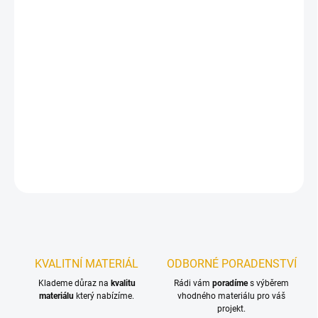
DORUČIT DO:
11.8.2026
−
+
Přidat do košíku
Profesionální univerzální filmotvorná lazura v lesklé variantě pro
nové nátěry a renovace na dřevo v exteriéru.
DETAILNÍ INFORMACE
ZEPTAT SE
KVALITNÍ MATERIÁL
ODBORNÉ PORADENSTVÍ
Klademe důraz na
kvalitu
Rádi vám
poradíme
s výběrem
materiálu
který nabízíme.
vhodného materiálu pro váš
projekt.