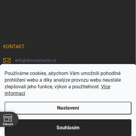
KONTAKT
info
@
drevosmutny.cz
+420 725 710 840
Používáme cookies, abychom Vám umožnili pohodlné
prohlížení webu a díky analýze provozu webu neustále
https://www.facebook.com/drevosmutny/
zlepšovali jeho funkce, výkon a použitelnost.
Více
informací
drevosmutny/
Nastavení
Zobrazit
Copyright 2026
Dřevosmutný
. Všechna práva vyhrazena.
Souhlasím
Vytvořil Shoptet