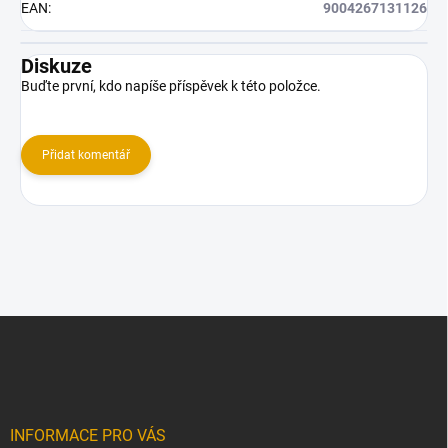
EAN
:
9004267131126
Diskuze
Buďte první, kdo napíše příspěvek k této položce.
Přidat komentář
Z
á
p
a
t
í
INFORMACE PRO VÁS