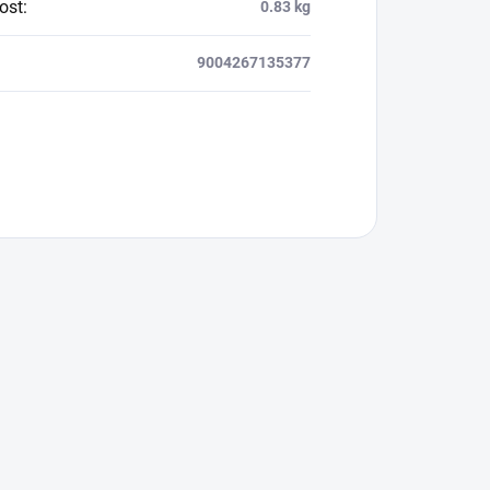
ost
:
0.83 kg
9004267135377