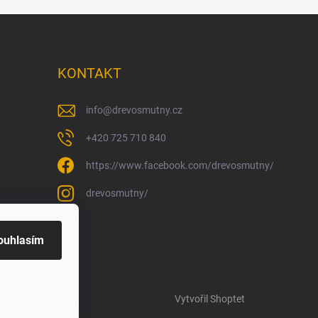
KONTAKT
info
@
drevosmutny.cz
+420 725 710 840
https://www.facebook.com/drevosmutny/
drevosmutny/
ouhlasím
Vytvořil Shoptet