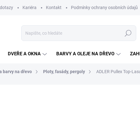
 dotazy
Kariéra
Kontakt
Podmínky ochrany osobních údajů
Hledat
DVEŘE A OKNA
BARVY A OLEJE NA DŘEVO
ZAH
 a barvy na dřevo
Ploty, fasády, pergoly
ADLER Pullex Top-Lasur
ní
ZNAČKA:
ADLER
620,70 Kč
/ ks
513 Kč bez DPH
Měrná
SKLADEM
(1 KS)
cena:
MŮŽEME DORUČIT DO:
11.8.2