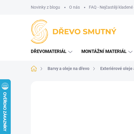
Přejít
Novinky z blogu
O nás
FAQ - Nejčastěji kladené
na
obsah
DŘEVOMATERIÁL
MONTÁŽNÍ MATERIÁL
Domů
Barvy a oleje na dřevo
Exteriérové oleje
Neohodnoceno
Podrobnosti hodnoce