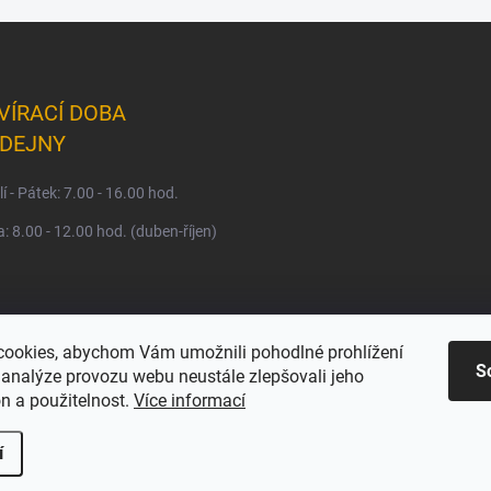
VÍRACÍ DOBA
DEJNY
í - Pátek: 7.00 - 16.00 hod.
: 8.00 - 12.00 hod. (duben-říjen)
ookies, abychom Vám umožnili pohodlné prohlížení
S
 analýze provozu webu neustále zlepšovali jeho
n a použitelnost.
Více informací
í
a.