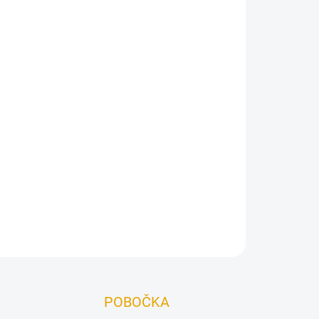
Přidat do košíku
motvorná lazura v lesklé variantě pro nové nátěry
ru.
ZEPTAT SE
POBOČKA