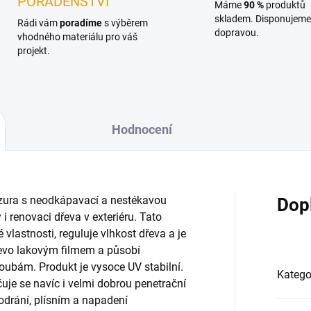
PORADENSTVÍ
Máme
90 %
produktů
skladem. Disponujeme 
Rádi vám
poradíme
s výběrem
dopravou.
vhodného materiálu pro váš
projekt.
Hodnocení
lazura s neodkápavací a nestékavou
Dop
i renovaci dřeva v exteriéru. Tato
 vlastnosti, reguluje vlhkost dřeva a je
evo lakovým filmem a působí
houbám. Produkt je vysoce UV stabilní.
Katego
uje se navíc i velmi dobrou penetrační
odrání, plísním a napadení