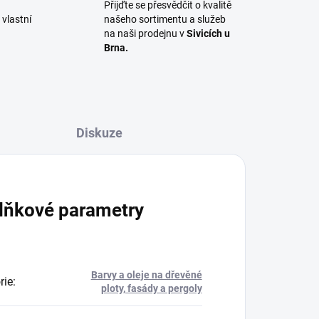
Přijďte se přesvědčit o kvalitě
vlastní
našeho sortimentu a služeb
na naši prodejnu v
Sivicích u
Brna.
Diskuze
lňkové parametry
Barvy a oleje na dřevěné
rie
:
ploty, fasády a pergoly