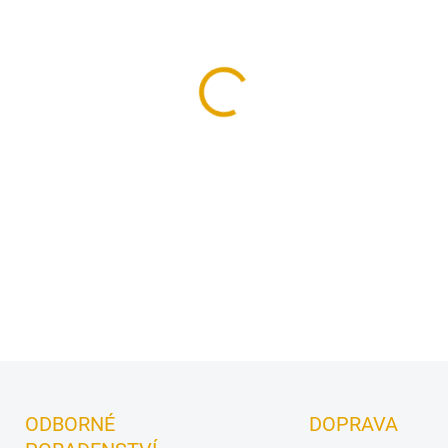
−
+
Profesionální univerzální fil
a renovace na dřevo v exterié
DETAILNÍ INFORMACE
ODBORNÉ
DOPRAVA