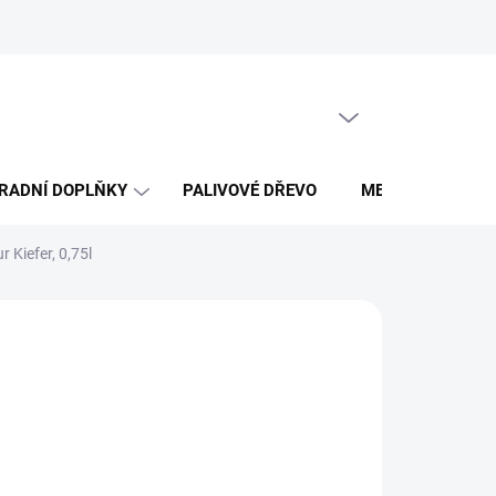
Obchodní podmínky
PRÁZDNÝ KOŠÍK
NÁKUPNÍ
KOŠÍK
RADNÍ DOPLŇKY
PALIVOVÉ DŘEVO
MERCH DŘEVO 
 Kiefer, 0,75l
026