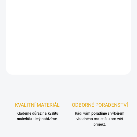
11.8.2026
−
+
Přidat do košíku
Profesionální univerzální filmotvorná lazura v lesklé variantě pro
nové nátěry a renovace na dřevo v exteriéru.
DETAILNÍ INFORMACE
ZEPTAT SE
KVALITNÍ MATERIÁL
ODBORNÉ PORADENSTVÍ
Klademe důraz na
kvalitu
Rádi vám
poradíme
s výběrem
materiálu
který nabízíme.
vhodného materiálu pro váš
projekt.