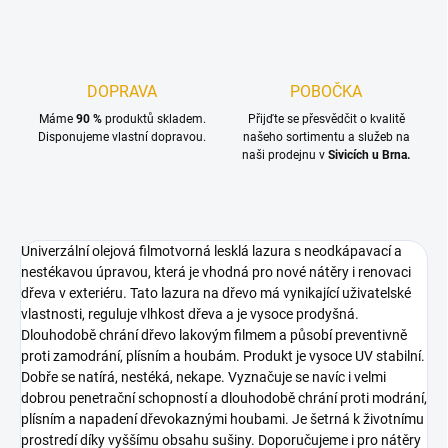
DOPRAVA
POBOČKA
Máme
90 %
produktů skladem.
Přijďte se přesvědčit o kvalitě
Disponujeme vlastní dopravou.
našeho sortimentu a služeb na
naši prodejnu v
Sivicích u Brna.
Univerzální olejová filmotvorná lesklá lazura s neodkápavací a
nestékavou úpravou, která je vhodná pro nové nátěry i renovaci
dřeva v exteriéru. Tato lazura na dřevo má vynikající uživatelské
vlastnosti, reguluje vlhkost dřeva a je vysoce prodyšná.
Dlouhodobě chrání dřevo lakovým filmem a působí preventivně
proti zamodrání, plísním a houbám. Produkt je vysoce UV stabilní.
Dobře se natírá, nestéká, nekape. Vyznačuje se navíc i velmi
dobrou penetrační schopností a dlouhodobě chrání proti modrání,
plísním a napadení dřevokaznými houbami. Je šetrná k životnímu
prostredí díky vyššímu obsahu sušiny. Doporučujeme i pro nátěry