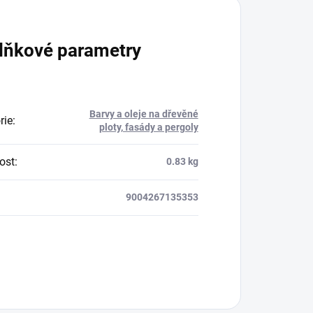
lňkové parametry
Barvy a oleje na dřevěné
rie
:
ploty, fasády a pergoly
ost
:
0.83 kg
9004267135353