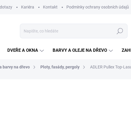
 dotazy
Kariéra
Kontakt
Podmínky ochrany osobních údajů
Hledat
DVEŘE A OKNA
BARVY A OLEJE NA DŘEVO
ZAH
 a barvy na dřevo
Ploty, fasády, pergoly
ADLER Pullex Top-Lasur
ní
ZNAČKA:
ADLER
620,70 Kč
/ ks
513 Kč bez DPH
Měrná
SKLADEM
(2 KS)
cena:
MŮŽEME DORUČIT DO:
10.8.2