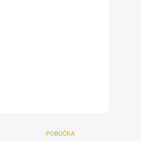
Přidat do košíku
motvorná lazura v lesklé variantě pro nové nátěry
ru.
ZEPTAT SE
POBOČKA