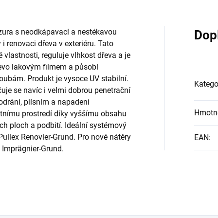
lazura s neodkápavací a nestékavou
Dop
i renovaci dřeva v exteriéru. Tato
 vlastnosti, reguluje vlhkost dřeva a je
evo lakovým filmem a působí
houbám. Produkt je vysoce UV stabilní.
Katego
uje se navíc i velmi dobrou penetrační
odrání, plísním a napadení
Hmotn
tnímu prostredí díky vyššímu obsahu
ch ploch a podbití. Ideální systémový
 Pullex Renovier-Grund. Pro nové nátěry
EAN
:
 Imprägnier-Grund.