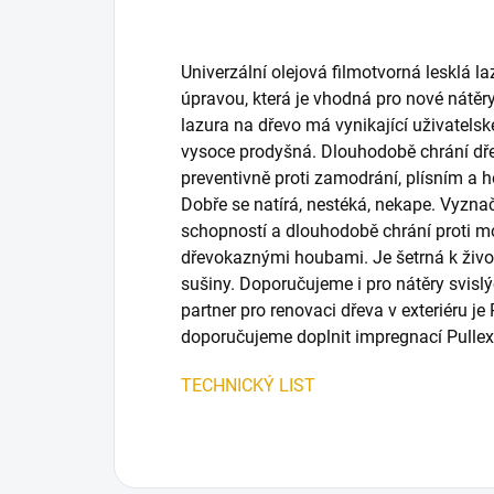
Univerzální olejová filmotvorná lesklá 
úpravou, která je vhodná pro nové nátěry 
lazura na dřevo má vynikající uživatelské
vysoce prodyšná. Dlouhodobě chrání dř
preventivně proti zamodrání, plísním a 
Dobře se natírá, nestéká, nekape. Vyznač
schopností a dlouhodobě chrání proti m
dřevokaznými houbami. Je šetrná k živo
sušiny. Doporučujeme i pro nátěry svislý
partner pro renovaci dřeva v exteriéru je
doporučujeme doplnit impregnací Pullex
TECHNICKÝ LIST