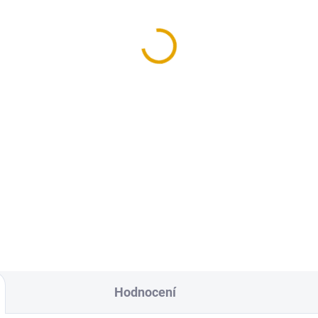
blované prkno
Plotovka č.3, 19x90/80
x82/4000, smrk
smrk
,30 Kč
47,20 Kč
Kč bez DPH
39 Kč bez DPH
Do košíku
Do košíku
ušená a hoblovaná prkna ze
Dřevěné plotovky vyrobené ze
kového dřeva
smrkového dřeva.
Hodnocení