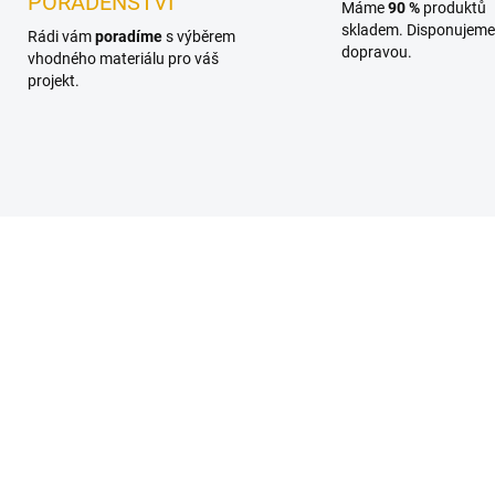
PORADENSTVÍ
Máme
90 %
produktů
skladem. Disponujeme 
Rádi vám
poradíme
s výběrem
dopravou.
vhodného materiálu pro váš
projekt.
HOBPRK001
PLOTSP
SKLADEM
SKL
(>100 BM)
(>10