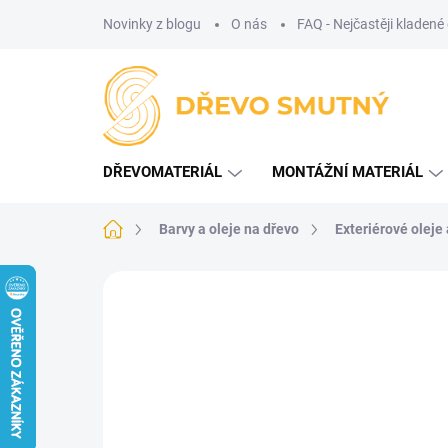
Přejít
Novinky z blogu
O nás
FAQ - Nejčastěji kladené
na
obsah
DŘEVOMATERIÁL
MONTÁŽNÍ MATERIÁL
Domů
Barvy a oleje na dřevo
Exteriérové oleje
Neohodnoceno
Podrobnosti hodnoce