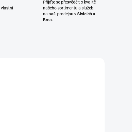
Přijďte se přesvědčit o kvalitě
vlastní
našeho sortimentu a služeb
na naši prodejnu v
Sivicích u
Brna.
3800
ADEM
0 KS)