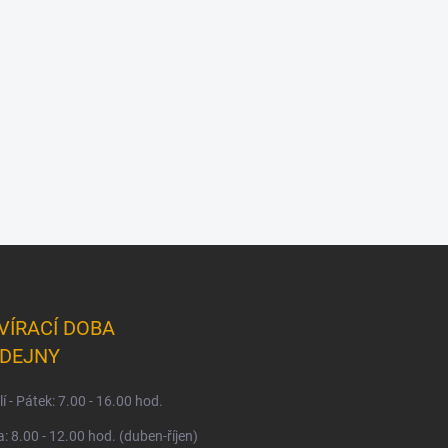
VÍRACÍ DOBA
DEJNY
í - Pátek: 7.00 - 16.00 hod.
: 8.00 - 12.00 hod. (duben-říjen)