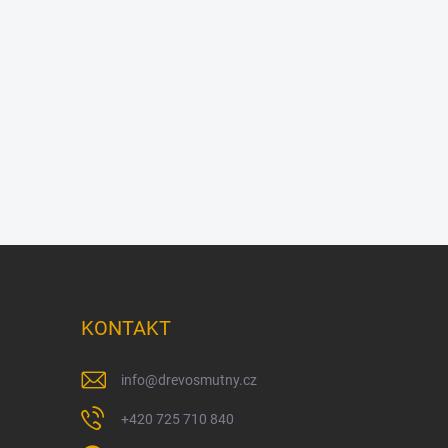
KONTAKT
info
@
drevosmutny.cz
+420 725 710 840