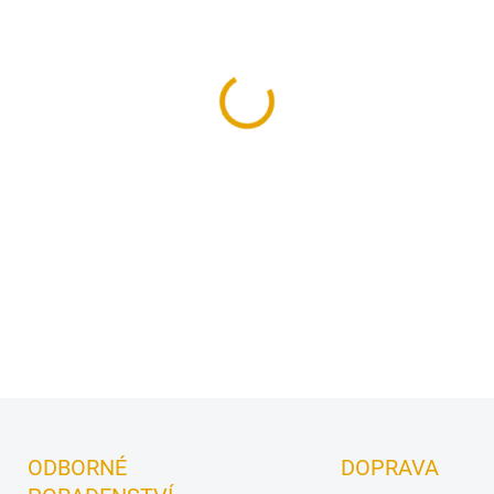
−
+
Profesionální univerzální fil
a renovace na dřevo v exterié
DETAILNÍ INFORMACE
ODBORNÉ
DOPRAVA