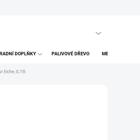
Obchodní podmínky
PRÁZDNÝ KOŠÍK
NÁKUPNÍ
KOŠÍK
RADNÍ DOPLŇKY
PALIVOVÉ DŘEVO
MERCH DŘEVO 
 Eiche, 0,75l
026