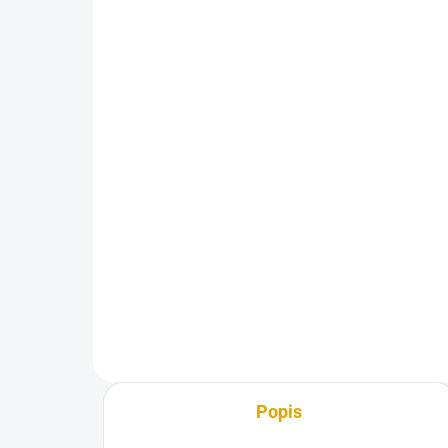
Palubka obkladová
Ho
15x121/3000. A/B, Sever.
18
smrk
30
332,80 Kč
25 
275 Kč bez DPH
Do košíku
Vys
smr
Obkladové palubky jsou vysušená
a čtyřstranně opracovaná prkna,
která mají na podélné straně pero
a drážku.
Popis