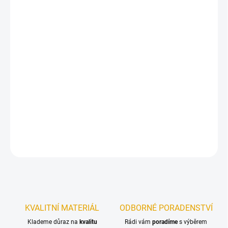
cena:
MŮŽEME
DORUČIT DO:
11.8.2026
−
+
Přidat do košíku
Univerzální tenkovrstvá vodou ředitelná lazura 3 v 1 na nátěry
nového dřeva pro dřevo v exteriéru.
DETAILNÍ INFORMACE
ZEPTAT SE
KVALITNÍ MATERIÁL
ODBORNÉ PORADENSTVÍ
Klademe důraz na
kvalitu
Rádi vám
poradíme
s výběrem