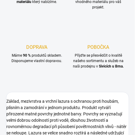
materiálu
který nabízíme.
vhodného materiálu pro váš
projekt.
DOPRAVA
POBOČKA
Máme
90 %
produktů skladem.
Přijďte se přesvědčit o kvalitě
Disponujeme vlastní dopravou.
našeho sortimentu a služeb na
naši prodejnu v
Sivicích u Brna.
Základ, mezivrstva a vrchní lazura s ochranou proti houbám,
plísním a zamodrání v jednom produktu. Produkt vytváří
přirozené matné povrchy jednotné barvy. Povrchy se vyznačují
velmi dobrou odolností proti vodě, dlouhou životností a
rovnoměrnou degradací při působení povětrnostních vlivů - nátěr
se neloupe. Lazura se velice snadno roztírá a následné udržující