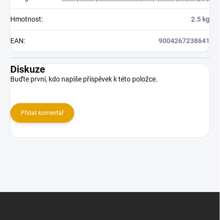
Hmotnost
:
2.5 kg
EAN
:
9004267238641
Diskuze
Buďte první, kdo napíše příspěvek k této položce.
Přidat komentář
Z
á
p