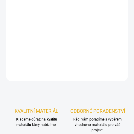
DORUČIT DO:
10.8.2026
−
+
Přidat do košíku
Matná olejová lazura s kompletní ochranou 3 v 1 na dřevo v
exteriéru
DETAILNÍ INFORMACE
ZEPTAT SE
KVALITNÍ MATERIÁL
ODBORNÉ PORADENSTVÍ
Klademe důraz na
kvalitu
Rádi vám
poradíme
s výběrem
materiálu
který nabízíme.
vhodného materiálu pro váš
projekt.