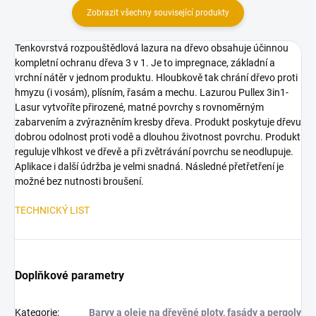
Zobrazit všechny související produkty
Tenkovrstvá rozpouštědlová lazura na dřevo obsahuje účinnou
kompletní ochranu dřeva 3 v 1. Je to impregnace, základní a
vrchní nátěr v jednom produktu. Hloubkově tak chrání dřevo proti
hmyzu (i vosám), plísním, řasám a mechu. Lazurou Pullex 3in1-
Lasur vytvoříte přirozené, matné povrchy s rovnoměrným
zabarvením a zvýrazněním kresby dřeva. Produkt poskytuje dřevu
dobrou odolnost proti vodě a dlouhou životnost povrchu. Produkt
reguluje vlhkost ve dřevě a při zvětrávání povrchu se neodlupuje.
Aplikace i další údržba je velmi snadná. Následné přetřetření je
možné bez nutnosti broušení.
TECHNICKÝ LIST
Doplňkové parametry
Kategorie
:
Barvy a oleje na dřevěné ploty, fasády a pergoly