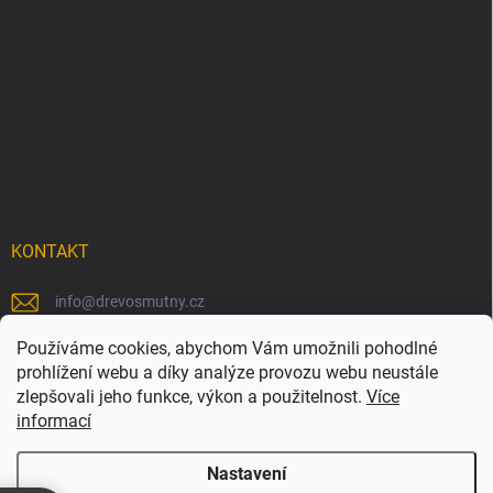
KONTAKT
info
@
drevosmutny.cz
+420 725 710 840
Používáme cookies, abychom Vám umožnili pohodlné
prohlížení webu a díky analýze provozu webu neustále
https://www.facebook.com/drevosmutny/
zlepšovali jeho funkce, výkon a použitelnost.
Více
informací
drevosmutny/
Nastavení