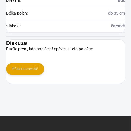
Dřevina
:
Buk
Délka polen
:
do 35 cm
Vlhkost
:
čerstvé
Diskuze
Buďte první, kdo napíše příspěvek k této položce.
Přidat komentář
Z
á