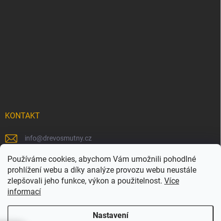
KONTAKT
info
@
drevosmutny.cz
+420 725 710 840
Používáme cookies, abychom Vám umožnili pohodlné
prohlížení webu a díky analýze provozu webu neustále
https://www.facebook.com/drevosmutny/
zlepšovali jeho funkce, výkon a použitelnost.
Více
informací
drevosmutny/
Nastavení