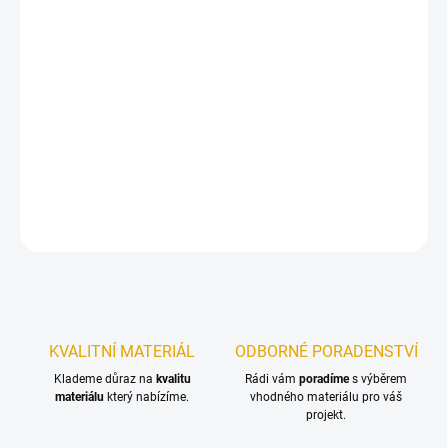
DORUČIT DO:
11.8.2026
−
+
Přidat do košíku
Tvrdé, štípané palivové dřevo.
DETAILNÍ INFORMACE
ZEPTAT SE
KVALITNÍ MATERIÁL
ODBORNÉ PORADENSTVÍ
Klademe důraz na
kvalitu
Rádi vám
poradíme
s výběrem
materiálu
který nabízíme.
vhodného materiálu pro váš
projekt.