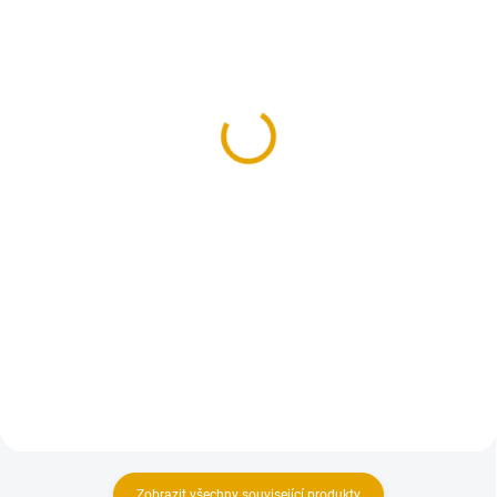
SKLADEM
(1 KS)
SKLADEM
(8 BAL.)
Plachta zakrývací
Palivové dřevo 25cm -
Standard, 8x12m,
tvrdé, štípané, skládané
modro-stříbrná
(1prmr)
1 207,60 Kč
3 509 Kč
998 Kč bez DPH
2 900 Kč bez DPH
Do košíku
Do košíku
Plachta zakrývací vyrobená z
nepromokavého materiálu
Tvrdé, štípané palivové dřevo.
poslouží skvěle na zakrytí stavby,
materiálu, auta, motorky nebo
zahradního nábytku.
Zobrazit všechny související produkty