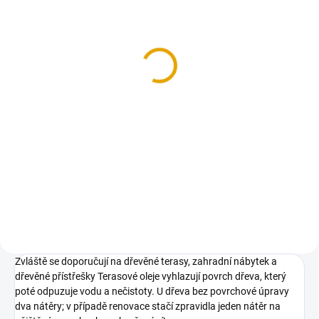
SKLADEM
SKLADEM
(4 KS)
(2 KS)
OSMO Terasový olej 021,
OSMO Terasový olej 021,
Dub bahenní, 0,75 l
Dub bahenní, 2,5 l
759,90 Kč
2 290,50 Kč
628 Kč bez DPH
1 893 Kč bez DPH
Do košíku
Do košíku
Terasový olej pro ochranu
Terasový olej pro ochranu
dřevěných teras a zahradního
dřevěných teras a zahradního
nábytku
nábytku
Zvláště se doporučují na dřevěné terasy, zahradní nábytek a
dřevěné přístřešky Terasové oleje vyhlazují povrch dřeva, který
poté odpuzuje vodu a nečistoty. U dřeva bez povrchové úpravy
dva nátěry; v případě renovace stačí zpravidla jeden nátěr na