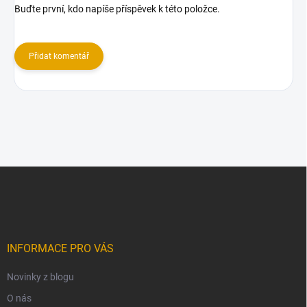
Buďte první, kdo napíše příspěvek k této položce.
Přidat komentář
Z
á
p
a
t
í
INFORMACE PRO VÁS
Novinky z blogu
O nás