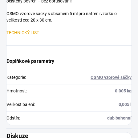
očištěný povrch – bez obrušování!
OSMO vzorové sáčky s obsahem 5 ml pro natření vzorku o
velikosti cca 20 x 30 cm.
TECHNICKÝ LIST
Doplňkové parametry
Kategorie
:
OSMO vzorové sáčky
Hmotnost
:
0.005 kg
Velikost balení
:
0,005 l
Odstín
:
dub bahenní
Diskuze