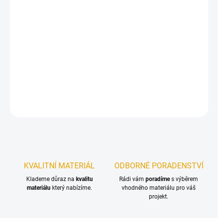
11.8.2026
−
+
Přidat do košíku
Terasový olej pro ochranu dřevěných teras a zahradního nábytku.
DETAILNÍ INFORMACE
ZEPTAT SE
KVALITNÍ MATERIÁL
ODBORNÉ PORADENSTVÍ
Klademe důraz na
kvalitu
Rádi vám
poradíme
s výběrem
materiálu
který nabízíme.
vhodného materiálu pro váš
projekt.