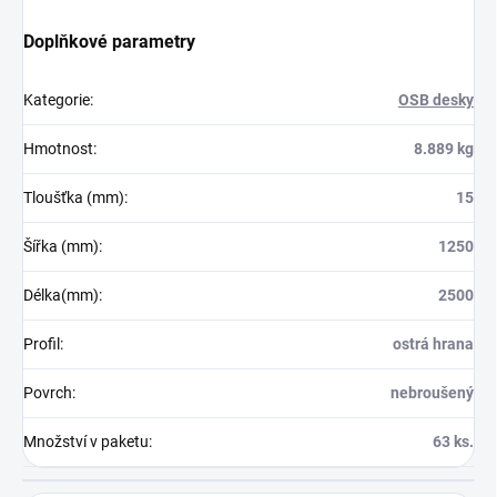
Doplňkové parametry
Kategorie
:
OSB desky
Hmotnost
:
8.889 kg
Tloušťka (mm)
:
15
Šířka (mm)
:
1250
Délka(mm)
:
2500
Profil
:
ostrá hrana
Povrch
:
nebroušený
Množství v paketu
:
63 ks.