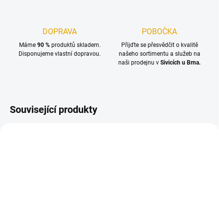
DOPRAVA
POBOČKA
Máme
90 %
produktů skladem.
Přijďte se přesvědčit o kvalitě
Disponujeme vlastní dopravou.
našeho sortimentu a služeb na
naši prodejnu v
Sivicích u Brna.
Související produkty
TIP
SKLADEM
(>100 M2)