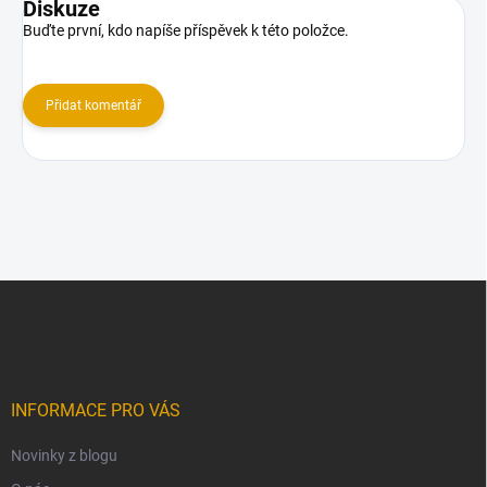
Diskuze
Buďte první, kdo napíše příspěvek k této položce.
Přidat komentář
Z
á
p
a
t
í
INFORMACE PRO VÁS
Novinky z blogu