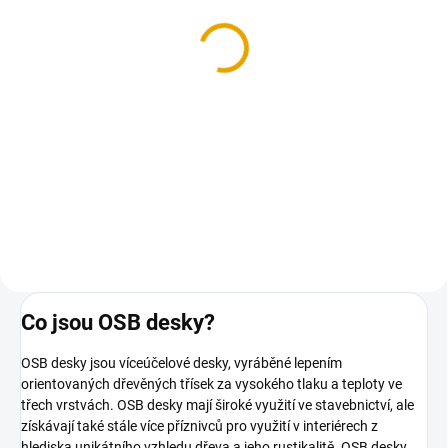
OSB/3, 4P+D, 15mm,
675x2500
217,80 Kč
180 Kč bez DPH
Do košíku
OSB desky s perem a drážkou
Co jsou OSB desky?
OSB desky jsou víceúčelové desky, vyráběné lepením
orientovaných dřevěných třísek za vysokého tlaku a teploty ve
třech vrstvách. OSB desky mají široké využití ve stavebnictví, ale
získávají také stále více příznivců pro využití v interiérech z
hlediska unikátního vzhledu dřeva a jeho rustikalitě. OSB desky