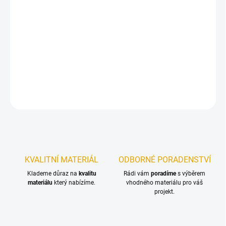
−
+
Přidat do košíku
OSB desky s ostrou hranou. OSB desky s ostrou hranou jsou na
objednání a odběr je možný pouze po celém paketu.
DETAILNÍ INFORMACE
ZEPTAT SE
KVALITNÍ MATERIÁL
ODBORNÉ PORADENSTVÍ
Klademe důraz na
kvalitu
Rádi vám
poradíme
s výběrem
materiálu
který nabízíme.
vhodného materiálu pro váš
projekt.