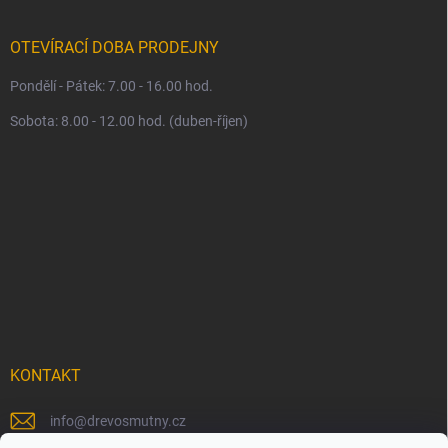
OTEVÍRACÍ DOBA PRODEJNY
Pondělí - Pátek: 7.00 - 16.00 hod.
Sobota: 8.00 - 12.00 hod. (duben-říjen)
KONTAKT
info
@
drevosmutny.cz