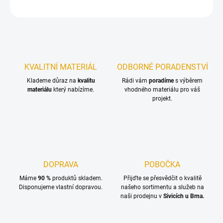
ZEPTAT SE
KVALITNÍ MATERIÁL
ODBORNÉ PORADENSTVÍ
Klademe důraz na
kvalitu
Rádi vám
poradíme
s výběrem
materiálu
který nabízíme.
vhodného materiálu pro váš
projekt.
DOPRAVA
POBOČKA
Máme
90 %
produktů skladem.
Přijďte se přesvědčit o kvalitě
Disponujeme vlastní dopravou.
našeho sortimentu a služeb na
naši prodejnu v
Sivicích u Brna.