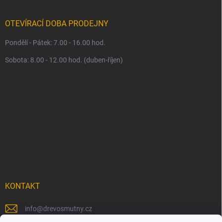
OTEVÍRACÍ DOBA PRODEJNY
Pondělí - Pátek: 7.00 - 16.00 hod.
Sobota: 8.00 - 12.00 hod. (duben-říjen)
KONTAKT
info
@
drevosmutny.cz