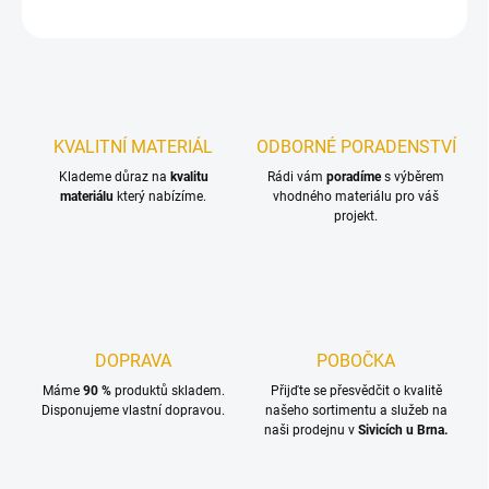
ZEPTAT SE
KVALITNÍ MATERIÁL
ODBORNÉ PORADENSTVÍ
Klademe důraz na
kvalitu
Rádi vám
poradíme
s výběrem
materiálu
který nabízíme.
vhodného materiálu pro váš
projekt.
DOPRAVA
POBOČKA
Máme
90 %
produktů skladem.
Přijďte se přesvědčit o kvalitě
Disponujeme vlastní dopravou.
našeho sortimentu a služeb na
naši prodejnu v
Sivicích u Brna.