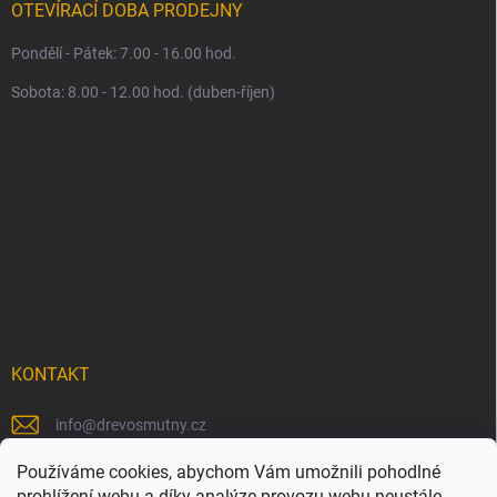
OTEVÍRACÍ DOBA PRODEJNY
Pondělí - Pátek: 7.00 - 16.00 hod.
Sobota: 8.00 - 12.00 hod. (duben-říjen)
KONTAKT
info
@
drevosmutny.cz
+420 725 710 840
Používáme cookies, abychom Vám umožnili pohodlné
prohlížení webu a díky analýze provozu webu neustále