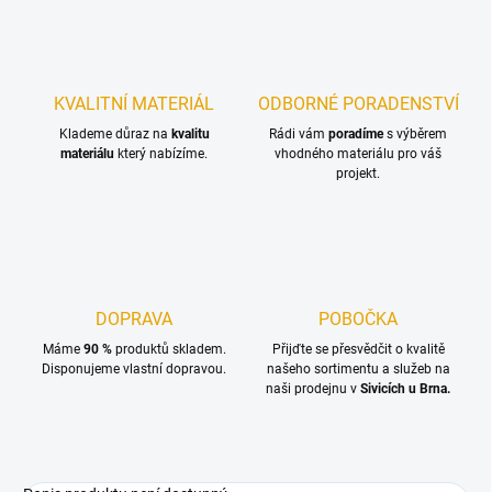
KVALITNÍ MATERIÁL
ODBORNÉ PORADENSTVÍ
Klademe důraz na
kvalitu
Rádi vám
poradíme
s výběrem
materiálu
který nabízíme.
vhodného materiálu pro váš
projekt.
DOPRAVA
POBOČKA
Máme
90 %
produktů skladem.
Přijďte se přesvědčit o kvalitě
Disponujeme vlastní dopravou.
našeho sortimentu a služeb na
naši prodejnu v
Sivicích u Brna.