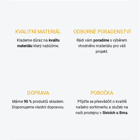
KVALITNÍ MATERIÁL
ODBORNÉ PORADENSTVÍ
Klademe důraz na
kvalitu
Rádi vám
poradíme
s výběrem
materiálu
který nabízíme.
vhodného materiálu pro váš
projekt.
DOPRAVA
POBOČKA
Máme
90 %
produktů skladem.
Přijďte se přesvědčit o kvalitě
Disponujeme vlastní dopravou.
našeho sortimentu a služeb na
naši prodejnu v
Sivicích u Brna.