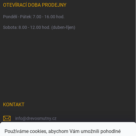
OTEVÍRACÍ DOBA PRODEJNY
Pondělí - Pátek: 7.00 - 16.00 hod.
Sobota: 8.00 - 12.00 hod. (duben-říjen)
KONTAKT
info
@
drevosmutny.cz
+420 725 710 840
Používáme cookies, abychom Vám umožnili pohodlné