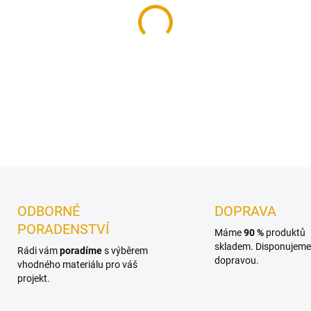
Dláto sloužící k ručnímu opr
DETAILNÍ INFORMACE
ODBORNÉ
DOPRAVA
PORADENSTVÍ
Máme
90 %
produktů
skladem. Disponujeme 
Rádi vám
poradíme
s výběrem
dopravou.
vhodného materiálu pro váš
projekt.