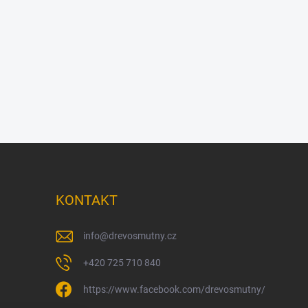
KONTAKT
info
@
drevosmutny.cz
+420 725 710 840
https://www.facebook.com/drevosmutny/