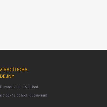
VÍRACÍ DOBA
DEJNY
í - Pátek: 7.00 - 16.00 hod.
: 8.00 - 12.00 hod. (duben-říjen)