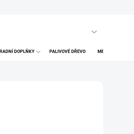
Obchodní podmínky
PRÁZDNÝ KOŠÍK
NÁKUPNÍ
KOŠÍK
RADNÍ DOPLŇKY
PALIVOVÉ DŘEVO
MERCH DŘEVO 
026