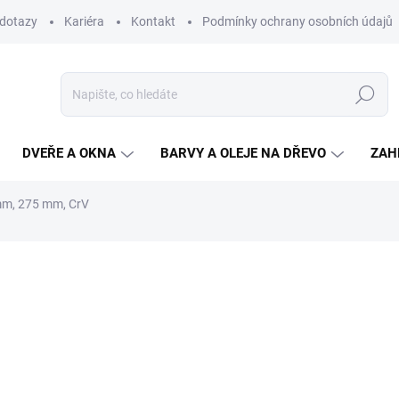
 dotazy
Kariéra
Kontakt
Podmínky ochrany osobních údajů
Hledat
DVEŘE A OKNA
BARVY A OLEJE NA DŘEVO
ZAH
mm, 275 mm, CrV
ní
110,10 Kč
/ ks
91 Kč bez DPH
Měrná
NENÍ SKLADEM
cena:
MŮŽEME DORUČIT DO:
17.8.2