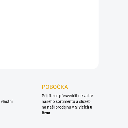
acování dřeva
ZEPTAT SE
POBOČKA
Přijďte se přesvědčit o kvalitě
vlastní
našeho sortimentu a služeb
na naši prodejnu v
Sivicích u
Brna.