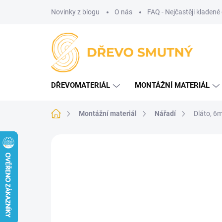
Přejít
Novinky z blogu
O nás
FAQ - Nejčastěji kladené
na
obsah
DŘEVOMATERIÁL
MONTÁŽNÍ MATERIÁL
Domů
Montážní materiál
Nářadí
Dláto, 6
Neohodnoceno
Podrobnosti hodnoce