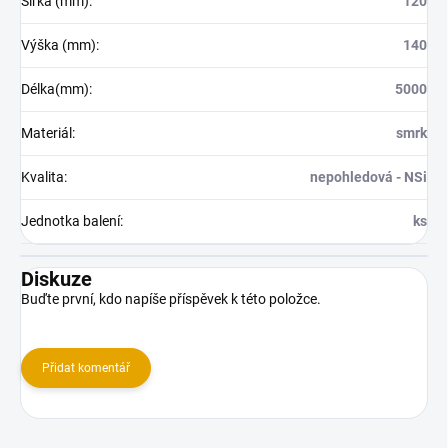
Šířka (mm)
:
120
Výška (mm)
:
140
Délka(mm)
:
5000
Materiál
:
smrk
Kvalita
:
nepohledová - NSi
Jednotka balení
:
ks
Diskuze
Buďte první, kdo napíše příspěvek k této položce.
Přidat komentář