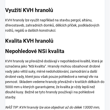
Využití KVH hranolů
KVH hranoly lze využít například na stavbu pergol, altánu,
dřevostaveb, zahradních domků, dělících příček, podkladových
roštů, regálů a dalších konstrukcí.
Kvalita KVH hranolů
Nepohledové NSi kvalita
KVH hranoly se převážně dodávají v nepohledové kvalitě, která je
označena jako "NSi kvalita". Hranoly mohou obsahovat drobné
vady jako větší suky, mírné nedohoblování, zamodrání a další
drobné vady, které jsou však pouze pohledové a nemají vliv na
pevnost. Skladem vedeme hranoly převážně v kratších délkách do
5000 mm u kterých garantujeme, že kvalita je vždy lepší než
dlouhé kusy. Bežně se tyto hranoly používají i na pohledové
stavby.
NÁŠ TIP: KVH hranoly lze sice objednat až do délek 13000 mm,