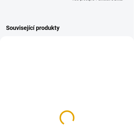
Související produkty
SKLADEM
SKLADEM
(3 BAL.)
(12 KS)
Vrut konstrukční 8x200,
Štětec plochý 4"
FE, zinek žlutý, 50 ks/bal.
157,30 Kč
574,80 Kč
130 Kč bez DPH
475 Kč bez DPH
Do košíku
Do košíku