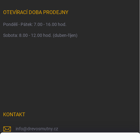
OTEVÍRACÍ DOBA PRODEJNY
Pondělí - Pátek: 7.00 - 16.00 hod.
Sobota: 8.00 - 12.00 hod. (duben-říjen)
KONTAKT
info
@
drevosmutny.cz