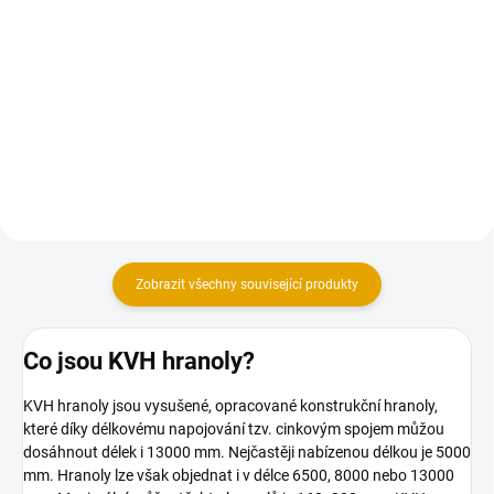
Plochý štětec vhodný pro
všechny druhy nátěrových hmot.
Konstrukční vruty jsou vhodné
pro všechny druhy dřevěných
konstrukcí.
Zobrazit všechny související produkty
Co jsou KVH hranoly?
KVH hranoly jsou vysušené, opracované konstrukční hranoly,
které díky délkovému napojování tzv. cinkovým spojem můžou
dosáhnout délek i 13000 mm. Nejčastěji nabízenou délkou je 5000
mm. Hranoly lze však objednat i v délce 6500, 8000 nebo 13000