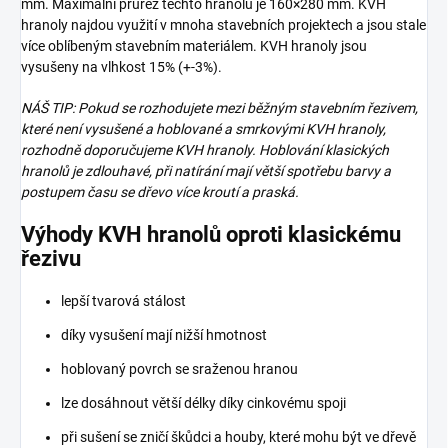
mm. Maximální průřez těchto hranolů je 160×280 mm. KVH
hranoly najdou využití v mnoha stavebních projektech a jsou stale
více oblíbeným stavebním materiálem. KVH hranoly jsou
vysušeny na vlhkost 15% (+-3%).
NÁŠ TIP: Pokud se rozhodujete mezi běžným stavebním řezivem,
které není vysušené a hoblované a smrkovými KVH hranoly,
rozhodně doporučujeme KVH hranoly. Hoblování klasických
hranolů je zdlouhavé, při natírání mají větší spotřebu barvy a
postupem času se dřevo více kroutí a praská.
Výhody KVH hranolů oproti klasickému
řezivu
lepší tvarová stálost
díky vysušení mají nižší hmotnost
hoblovaný povrch se sraženou hranou
lze dosáhnout větší délky díky cinkovému spoji
při sušení se zničí škůdci a houby, které mohu být ve dřevě