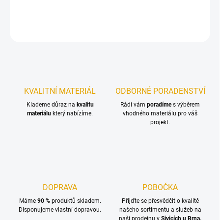
DETAILNÍ INFORMACE
ZEPTAT SE
KVALITNÍ MATERIÁL
ODBORNÉ PORADENSTVÍ
Klademe důraz na
kvalitu
Rádi vám
poradíme
s výběrem
materiálu
který nabízíme.
vhodného materiálu pro váš
projekt.
DOPRAVA
POBOČKA
Máme
90 %
produktů skladem.
Přijďte se přesvědčit o kvalitě
Disponujeme vlastní dopravou.
našeho sortimentu a služeb na
naši prodejnu v
Sivicích u Brna.