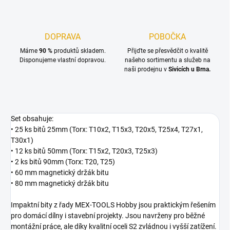
DOPRAVA
POBOČKA
Máme
90 %
produktů skladem.
Přijďte se přesvědčit o kvalitě
Disponujeme vlastní dopravou.
našeho sortimentu a služeb na
naši prodejnu v
Sivicích u Brna.
Set obsahuje:
• 25 ks bitů 25mm (Torx: T10x2, T15x3, T20x5, T25x4, T27x1,
T30x1)
• 12 ks bitů 50mm (Torx: T15x2, T20x3, T25x3)
• 2 ks bitů 90mm (Torx: T20, T25)
• 60 mm magnetický držák bitu
• 80 mm magnetický držák bitu
Impaktní bity z řady MEX-TOOLS Hobby jsou praktickým řešením
pro domácí dílny i stavební projekty. Jsou navrženy pro běžné
montážní práce, ale díky kvalitní oceli S2 zvládnou i vyšší zatížení.