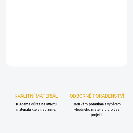
11.8.2026
−
+
Přidat do košíku
Set nárazových bitů 41ks.
DETAILNÍ INFORMACE
ZEPTAT SE
KVALITNÍ MATERIÁL
ODBORNÉ PORADENSTVÍ
Klademe důraz na
kvalitu
Rádi vám
poradíme
s výběrem
materiálu
který nabízíme.
vhodného materiálu pro váš
projekt.