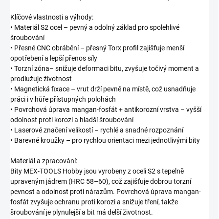
Klíčové vlastnosti a výhody:
• Materiál S2 ocel – pevný a odolný základ pro spolehlivé
šroubování
• Přesné CNC obrábění – přesný Torx profil zajišťuje menší
opotřebení a lepší přenos síly
• Torzní zóna– snižuje deformaci bitu, zvyšuje točivý moment a
prodlužuje životnost
• Magnetická fixace – vrut drží pevně na místě, což usnadňuje
práci i v hůře přístupných polohách
• Povrchová úprava mangan-fosfát + antikorozní vrstva – vyšší
odolnost proti korozi a hladší šroubování
• Laserové značení velikostí – rychlé a snadné rozpoznání
• Barevné kroužky – pro rychlou orientaci mezi jednotlivými bity
Materiál a zpracování:
Bity MEX-TOOLS Hobby jsou vyrobeny z oceli S2 s tepelně
upraveným jádrem (HRC 58–60), což zajišťuje dobrou torzní
pevnost a odolnost proti nárazům. Povrchová úprava mangan-
fosfát zvyšuje ochranu proti korozi a snižuje tření, takže
šroubování je plynulejší a bit má delší životnost.