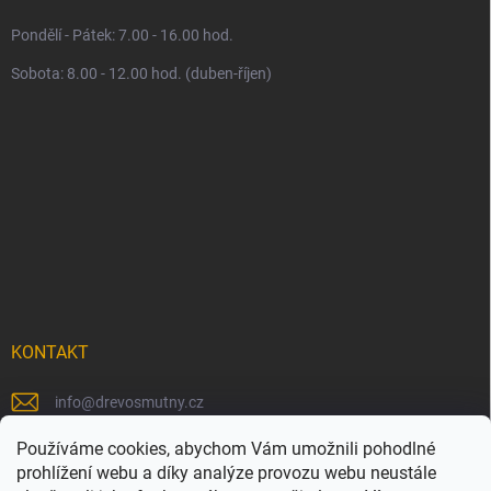
Pondělí - Pátek: 7.00 - 16.00 hod.
Sobota: 8.00 - 12.00 hod. (duben-říjen)
KONTAKT
info
@
drevosmutny.cz
+420 725 710 840
Používáme cookies, abychom Vám umožnili pohodlné
prohlížení webu a díky analýze provozu webu neustále
https://www.facebook.com/drevosmutny/