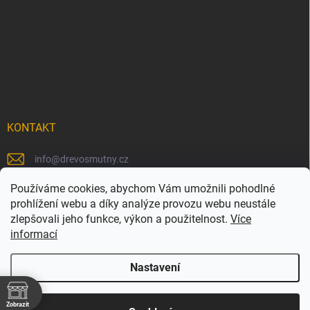
KONTAKT
info
@
drevosmutny.cz
+420 725 710 840
Používáme cookies, abychom Vám umožnili pohodlné
prohlížení webu a díky analýze provozu webu neustále
https://www.facebook.com/drevosmutny/
zlepšovali jeho funkce, výkon a použitelnost.
Více
informací
drevosmutny/
Nastavení
Zobrazit
Copyright 2026
Dřevosmutný
. Všechna práva vyhrazena.