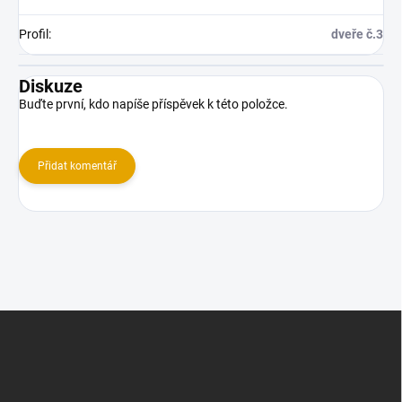
Profil
:
dveře č.3
Diskuze
Buďte první, kdo napíše příspěvek k této položce.
Přidat komentář
Z
á
p
a
t