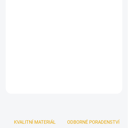
ŠÍŘKA
ROZDĚLENÍ
MŮŽEME DORUČIT DO:
ZVOLTE VARIANTU
−
+
Přidat do košíku
Univerzální dvoukřídlé palubkové dveře.
DETAILNÍ INFORMACE
ZEPTAT SE
KVALITNÍ MATERIÁL
ODBORNÉ PORADENSTVÍ