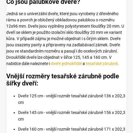
Co jsou palubkové dveře?
Jedná se o univerzální dveře, které jsou vyrobeny z dřevěného
rámu a povrch je obložený obkladovou palubkou o rozměru
12x96 mm. Dveře jsou vyplněny polystyrenem tloušťky 20 mm.
U
dveří se sklem je použito izolační sklo tloušťky 20 mm ve variant
kůra. V případě zájmu je možné objednat i s čirým sklem.
Dveře
jsou osazeny panty a připraveny na zadlabávací zámek. Dveře
jsou ve standardním rozměru a pasují i do ocelových zárubní.
Dvoukřídlé dveře lze objednat v šířce 125, 145 a 160 cm. V
nabídce dále naleznete i
dveře jednokřídlé
a
tesařské zárubně
.
Vnější rozměry tesařské zárubně podle
šířky dveří:
Dveře 125 cm - vnější rozměr tesařské zárubně 136 x 202,3
cm
Dveře 145 cm - vnější rozměr tesařské zárubně 156 x 202,3
cm
Dveře 160 cm - vnější rozměr tesařské zárubně 171 x 202,3