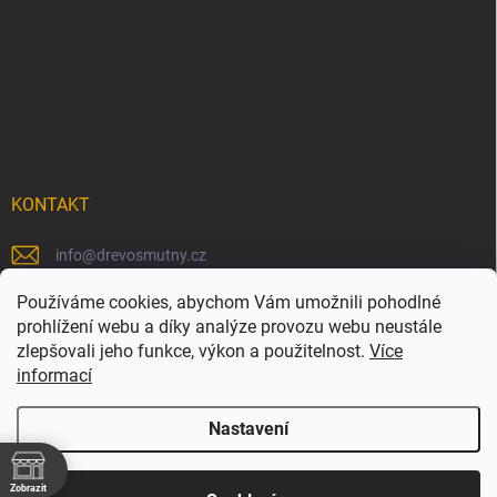
KONTAKT
info
@
drevosmutny.cz
+420 725 710 840
Používáme cookies, abychom Vám umožnili pohodlné
prohlížení webu a díky analýze provozu webu neustále
https://www.facebook.com/drevosmutny/
zlepšovali jeho funkce, výkon a použitelnost.
Více
informací
drevosmutny/
Nastavení
Zobrazit
Copyright 2026
Dřevosmutný
. Všechna práva vyhrazena.