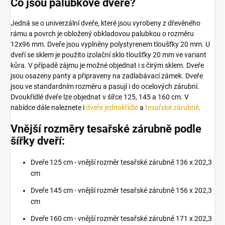
Co jsou palubkové dveře?
Jedná se o univerzální dveře, které jsou vyrobeny z dřevěného
rámu a povrch je obložený obkladovou palubkou o rozměru
12x96 mm. Dveře jsou vyplněny polystyrenem tloušťky 20 mm.
U
dveří se sklem je použito izolační sklo tloušťky 20 mm ve variant
kůra. V případě zájmu je možné objednat i s čirým sklem.
Dveře
jsou osazeny panty a připraveny na zadlabávací zámek. Dveře
jsou ve standardním rozměru a pasují i do ocelových zárubní.
Dvoukřídlé dveře lze objednat v šířce 125, 145 a 160 cm. V
nabídce dále naleznete i
dveře jednokřídlé
a
tesařské zárubně
.
Vnější rozměry tesařské zárubně podle
šířky dveří:
Dveře 125 cm - vnější rozměr tesařské zárubně 136 x 202,3
cm
Dveře 145 cm - vnější rozměr tesařské zárubně 156 x 202,3
cm
Dveře 160 cm - vnější rozměr tesařské zárubně 171 x 202,3