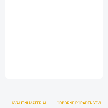
ŠÍŘKA
ROZDĚLENÍ
MŮŽEME DORUČIT DO:
ZVOLTE VARIANTU
−
+
Přidat do košíku
Univerzální dvoukřídlé palubkové dveře.
DETAILNÍ INFORMACE
ZEPTAT SE
KVALITNÍ MATERIÁL
ODBORNÉ PORADENSTVÍ