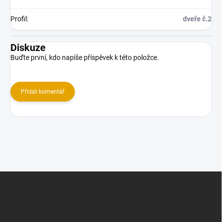
Profil
:
dveře č.2
Diskuze
Buďte první, kdo napíše příspěvek k této položce.
Přidat komentář
Z
á
p
a
t