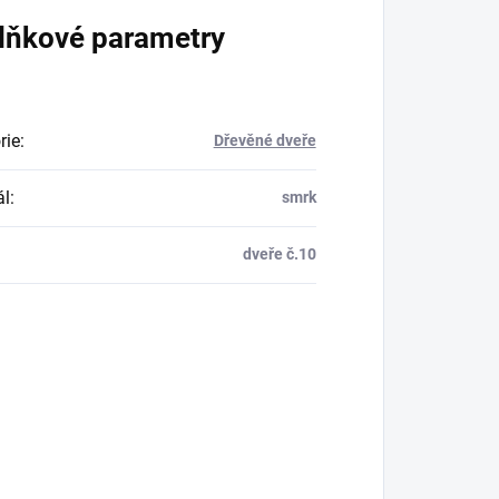
lňkové parametry
rie
:
Dřevěné dveře
ál
:
smrk
dveře č.10