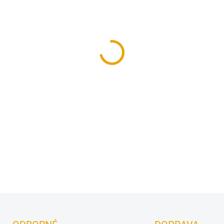
ŠÍŘKA
ROZDĚLENÍ
MŮŽEME DORUČIT DO:
ZVOLTE
−
+
Univerzální dvoukřídlé palub
DETAILNÍ INFORMACE