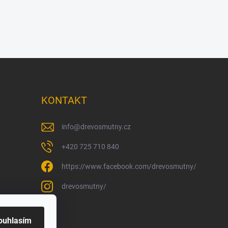
KONTAKT
info
@
drevosmutny.cz
+420 725 710 840
https://www.facebook.com/drevosmutny/
drevosmutny/
ouhlasím