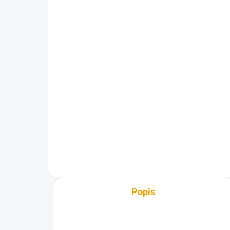
(98 KS)
Tesařská zárubeň pro
dvoukřídlé dveře
2 238,50 Kč
1 850 Kč bez DPH
Detail
Tesařská zárubeň pro dvoukřídlé
palubkové dveře
Popis