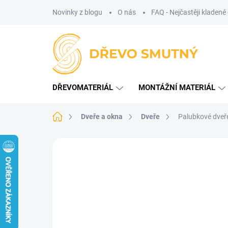
Přejít
Novinky z blogu
O nás
FAQ - Nejčastěji kladené
na
obsah
DŘEVOMATERIÁL
MONTÁŽNÍ MATERIÁL
Domů
Dveře a okna
Dveře
Palubkové dveře
Neohodnoceno
Podrobnosti hodnoce