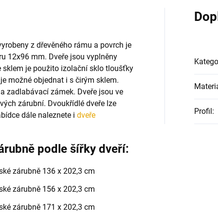
Dop
u vyrobeny z dřevěného rámu a povrch je
ru 12x96 mm. Dveře jsou vyplněny
Katego
e sklem je použito izolační sklo tloušťky
je možné objednat i s čirým sklem.
Materi
na zadlabávací zámek. Dveře jsou ve
vých zárubní. Dvoukřídlé dveře lze
Profil
:
abídce dále naleznete i
dveře
árubně podle šířky dveří:
řské zárubně 136 x 202,3 cm
řské zárubně 156 x 202,3 cm
řské zárubně 171 x 202,3 cm