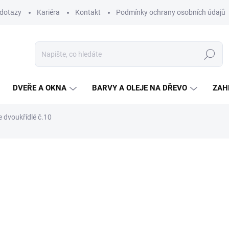
 dotazy
Kariéra
Kontakt
Podmínky ochrany osobních údajů
Hledat
DVEŘE A OKNA
BARVY A OLEJE NA DŘEVO
ZAH
 dvoukřídlé č.10
ní
od
10 805,30 K
od
8 930 Kč
bez DPH
Měrná
ZVOLTE VARIANTU
cena:
ORIENTACE