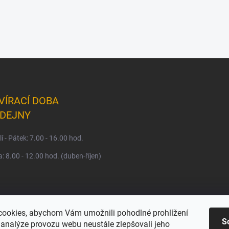
VÍRACÍ DOBA
DEJNY
í - Pátek: 7.00 - 16.00 hod.
: 8.00 - 12.00 hod. (duben-říjen)
ookies, abychom Vám umožnili pohodlné prohlížení
S
 analýze provozu webu neustále zlepšovali jeho