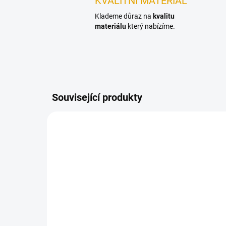
KVALITNÍ MATERIÁL
Klademe důraz na
kvalitu
materiálu
který nabízíme.
Související produkty
TESZAR2L125
NA OBJEDNÁNÍ DO 14 DNŮ