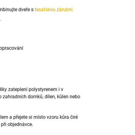
mbinujte dveře s
tesařskou zárubní.
í
 opracování
díky zateplení polystyrenem i v
do zahradních domků, dílen, kůlen nebo
em a přejete si místo vzoru kůra čiré
při objednávce.