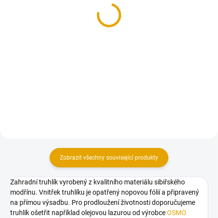
medium, hrubá
medium, jemná
2 904 Kč
2 904 Kč
2 400 Kč bez DPH
2 400 Kč bez DPH
Do košíku
Do košíku
Truhlík vyrobený z kvalitního
Truhlík vyrobený z kvalitního
materiálu sibiřského modřínu
materiálu sibiřského modřínu
Zobrazit všechny související produkty
Zahradní truhlík vyrobený z kvalitního materiálu sibiřského
modřínu. Vnitřek truhlíku je opatřený nopovou fólií a připravený
na přímou výsadbu. Pro prodloužení životnosti doporučujeme
truhlík ošetřit například olejovou lazurou od výrobce
OSMO