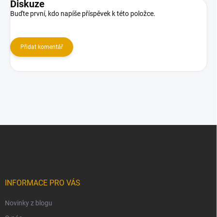
Diskuze
Buďte první, kdo napíše příspěvek k této položce.
Přidat komentář
Z
á
p
a
t
í
INFORMACE PRO VÁS
Novinky z blogu