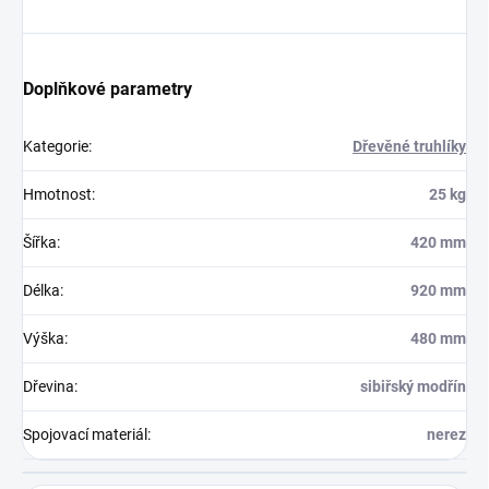
Doplňkové parametry
Kategorie
:
Dřevěné truhlíky
Hmotnost
:
25 kg
Šířka
:
420 mm
Délka
:
920 mm
Výška
:
480 mm
Dřevina
:
sibiřský modřín
Spojovací materiál
:
nerez