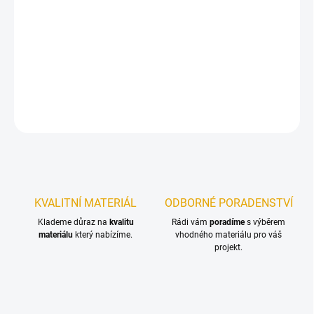
DORUČIT DO:
14.8.2026
Truhlík vyrobený z kvalitního materiálu sibiřského modřínu
DETAILNÍ INFORMACE
ZEPTAT SE
KVALITNÍ MATERIÁL
ODBORNÉ PORADENSTVÍ
Klademe důraz na
kvalitu
Rádi vám
poradíme
s výběrem
materiálu
který nabízíme.
vhodného materiálu pro váš
projekt.