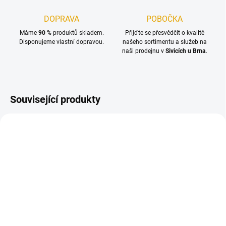
DOPRAVA
POBOČKA
Máme
90 %
produktů skladem.
Přijďte se přesvědčit o kvalitě
Disponujeme vlastní dopravou.
našeho sortimentu a služeb na
naši prodejnu v
Sivicích u Brna.
Související produkty
TIP
SKLADEM
SKLADEM
(3 KS)
(4 KS)
Truhlík WOOD-GARDEN
Truhlík WOOD-GARDEN