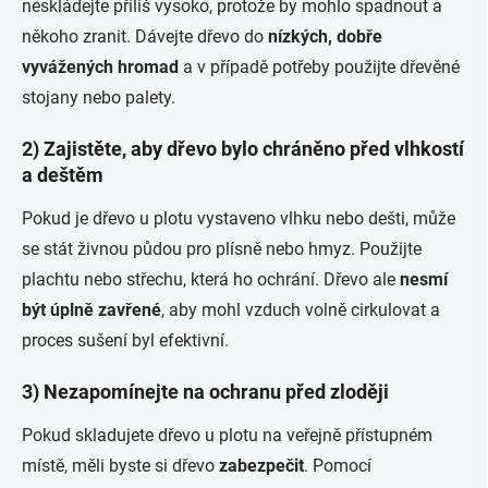
neskládejte příliš vysoko, protože by mohlo spadnout a
někoho zranit. Dávejte dřevo do
nízkých, dobře
vyvážených hromad
a v případě potřeby použijte dřevěné
stojany nebo palety.
2) Zajistěte, aby dřevo bylo chráněno před vlhkostí
a deštěm
Pokud je dřevo u plotu vystaveno vlhku nebo dešti, může
se stát živnou půdou pro plísně nebo hmyz. Použijte
plachtu nebo střechu, která ho ochrání. Dřevo ale
nesmí
být úplně zavřené
, aby mohl vzduch volně cirkulovat a
proces sušení byl efektivní.
3) Nezapomínejte na ochranu před zloději
Pokud skladujete dřevo u plotu na veřejně přístupném
místě, měli byste si dřevo
zabezpečit
. Pomocí