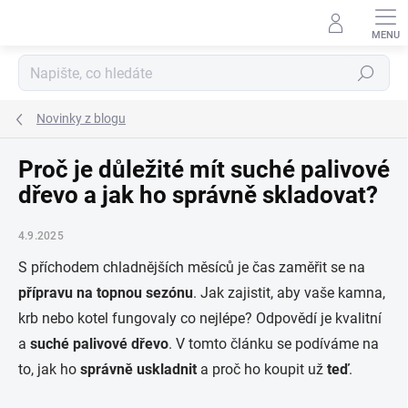
Přejít
na
obsah
Hledat
Novinky z blogu
Proč je důležité mít suché palivové
dřevo a jak ho správně skladovat?
4.9.2025
S příchodem chladnějších měsíců je čas zaměřit se na
přípravu na topnou sezónu
. Jak zajistit, aby vaše kamna,
krb nebo kotel fungovaly co nejlépe? Odpovědí je kvalitní
a
suché palivové dřevo
. V tomto článku se podíváme na
to, jak ho
správně uskladnit
a proč ho koupit už
teď
.