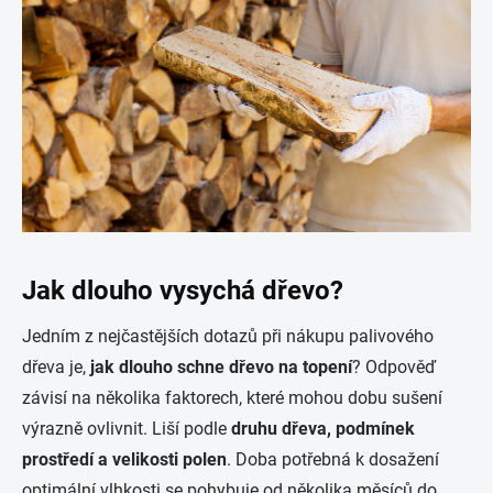
Jak dlouho vysychá dřevo?
Jedním z nejčastějších dotazů při nákupu palivového
dřeva je,
jak dlouho schne dřevo na topení
? Odpověď
závisí na několika faktorech, které mohou dobu sušení
výrazně ovlivnit. Liší podle
druhu dřeva, podmínek
prostředí a velikosti polen
. Doba potřebná k dosažení
optimální vlhkosti se pohybuje od několika měsíců do