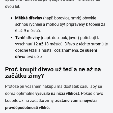
dvou let.
Měkké dřeviny
(např. borovice, smrk) obvykle
schnou rychleji a mohou být připraveny k topení za
6 až 9 měsíců.
Tvrdé dřeviny
(např. dub, buk, javor) potřebují k
vyschnutí 12 až 18 měsíců. Dřevo z těchto stromů je
obecně těžší a hustší, což znamená, že
sušení
dřeva
trvá déle.
Proč koupit dřevo už teď a ne až na
začátku zimy?
Protože při včasném nákupu má dostatek času, aby se
doma optimálně
vysušilo na nižší vlhkost
. Pokud dřevo
koupíte až na začátku zimy,
zůstane vám s největší
pravděpodobností vlhké.