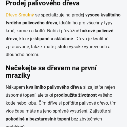
Prodej palivového dřeva
Dřevo Smutný
se specializuje na prodej
vysoce kvalitního
tvrdého palivového dřeva
, ideálního pro všechny typy
krbů, kamen a kotlů. Nabízí převážně
bukové palivové
dřevo
, které je
štípané a skládané
. Dřevo je kvalitně
zpracované, takže máte jistotu vysoké výhřevnosti a
dlouhého hoření.
Nečekejte se dřevem na první
mrazíky
Nákupem
kvalitního palivového dřeva
si zajistíte nejen
úsporné topení, ale také
prodloužíte životnost
vašeho
kotle nebo krbu. Čím dříve si pořídíte palivové dřevo, tím
více času máte na jeho správné vysušení. Zajistěte si
pohodlné a bezstarostné topení
bez zbytečných
problémů.