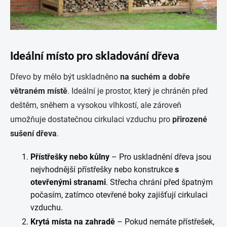
Ideální místo pro skladování dřeva
Dřevo by mělo být uskladněno
na suchém a dobře
větraném místě
. Ideální je prostor, který je chráněn před
deštěm, sněhem a vysokou vlhkostí, ale zároveň
umožňuje dostatečnou cirkulaci vzduchu pro
přirozené
sušení dřeva
.
Přístřešky nebo kůlny
– Pro uskladnění dřeva jsou
nejvhodnější přístřešky nebo konstrukce
s
otevřenými stranami
. Střecha chrání před špatným
počasím, zatímco otevřené boky zajišťují cirkulaci
vzduchu.
Krytá místa na zahradě
– Pokud nemáte přístřešek,