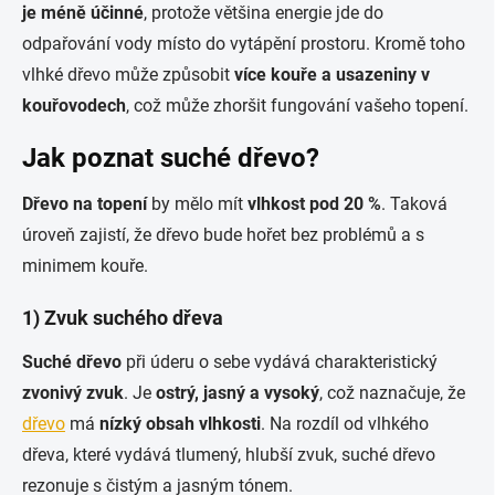
je méně účinné
, protože většina energie jde do
odpařování vody místo do vytápění prostoru. Kromě toho
vlhké dřevo může způsobit
více kouře a usazeniny v
kouřovodech
, což může zhoršit fungování vašeho topení.
Jak poznat suché dřevo?
Dřevo na topení
by mělo mít
vlhkost pod 20 %
. Taková
úroveň zajistí, že dřevo bude hořet bez problémů a s
minimem kouře.
1) Zvuk suchého dřeva
Suché dřevo
při úderu o sebe vydává charakteristický
zvonivý zvuk
. Je
ostrý, jasný a vysoký
, což naznačuje, že
dřevo
má
nízký obsah vlhkosti
. Na rozdíl od vlhkého
dřeva, které vydává tlumený, hlubší zvuk, suché dřevo
rezonuje s čistým a jasným tónem.