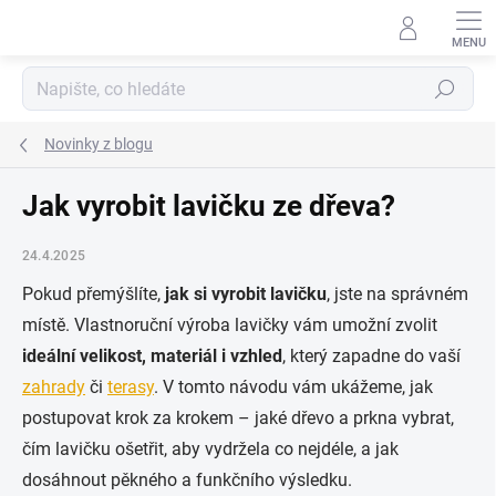
Přejít
na
obsah
Hledat
Novinky z blogu
Jak vyrobit lavičku ze dřeva?
24.4.2025
Pokud přemýšlíte,
jak si vyrobit lavičku
, jste na správném
místě. Vlastnoruční výroba lavičky vám umožní zvolit
ideální velikost, materiál i vzhled
, který zapadne do vaší
zahrady
či
terasy
. V tomto návodu vám ukážeme, jak
postupovat krok za krokem – jaké dřevo a prkna vybrat,
čím lavičku ošetřit, aby vydržela co nejdéle, a jak
dosáhnout pěkného a funkčního výsledku.