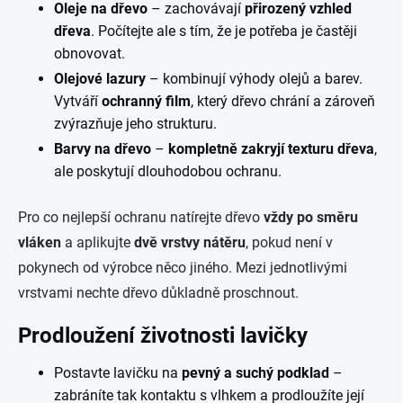
Oleje na dřevo
– zachovávají
přirozený vzhled
dřeva
. Počítejte ale s tím, že je potřeba je častěji
obnovovat.
Olejové lazury
– kombinují výhody olejů a barev.
Vytváří
ochranný film
, který dřevo chrání a zároveň
zvýrazňuje jeho strukturu.
Barvy na dřevo
–
kompletně zakryjí texturu dřeva
,
ale poskytují dlouhodobou ochranu.
Pro co nejlepší ochranu natírejte dřevo
vždy po směru
vláken
a aplikujte
dvě vrstvy nátěru
, pokud není v
pokynech od výrobce něco jiného. Mezi jednotlivými
vrstvami nechte dřevo důkladně proschnout.
Prodloužení životnosti lavičky
Postavte lavičku na
pevný a suchý podklad
–
zabráníte tak kontaktu s vlhkem a prodloužíte její