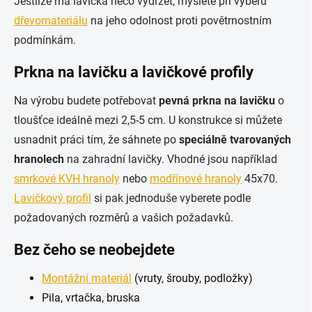
Jestliže má lavička něco vydržet, myslete při výběru
dřevomateriálu
na jeho odolnost proti povětrnostním
podmínkám.
Prkna na lavičku a lavičkové profily
Na výrobu budete potřebovat
pevná prkna na lavičku
o
tloušťce ideálně mezi 2,5-5 cm. U konstrukce si můžete
usnadnit práci tím, že sáhnete po
speciálně tvarovaných
hranolech
na zahradní lavičky. Vhodné jsou například
smrkové KVH hranoly
nebo
modřínové hranoly
45x70.
Lavičkový profil
si pak jednoduše vyberete podle
požadovaných rozměrů a vašich požadavků.
Bez čeho se neobejdete
Montážní materiál
(vruty, šrouby, podložky)
Pila, vrtačka, bruska