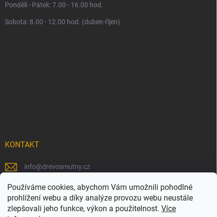
Pondělí - Pátek: 7.00 - 16.00 hod.
Sobota: 8.00 - 12.00 hod. (duben-říjen)
KONTAKT
info
@
drevosmutny.cz
+420 725 710 840
Používáme cookies, abychom Vám umožnili pohodlné
prohlížení webu a díky analýze provozu webu neustále
https://www.facebook.com/drevosmutny/
zlepšovali jeho funkce, výkon a použitelnost.
Více