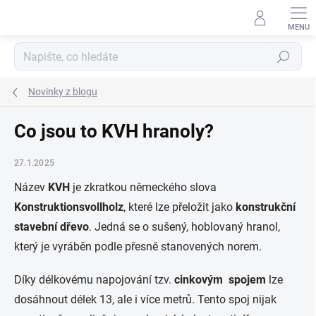
Přejít
na
obsah
Hledat
Novinky z blogu
Co jsou to KVH hranoly?
27.1.2025
Název
KVH
je zkratkou německého slova
Konstruktionsvollholz
, které lze přeložit jako
konstrukční
stavební dřevo
. Jedná se o sušený, hoblovaný hranol,
který je vyráběn podle přesně stanovených norem.
Díky délkovému napojování tzv.
cinkovým spojem
lze
dosáhnout délek 13, ale i více metrů. Tento spoj nijak