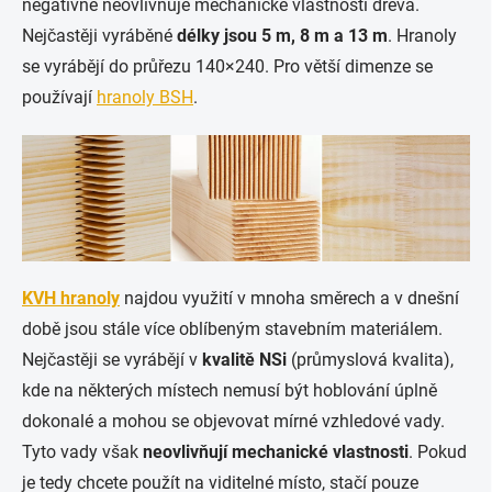
negativně neovlivňuje mechanické vlastnosti dřeva.
Nejčastěji vyráběné
délky jsou 5 m, 8 m a 13 m
. Hranoly
se vyrábějí do průřezu 140×240. Pro větší dimenze se
používají
hranoly BSH
.
KVH hranoly
najdou využití v mnoha směrech a v dnešní
době jsou stále více oblíbeným stavebním materiálem.
Nejčastěji se vyrábějí v
kvalitě NSi
(průmyslová kvalita),
kde na některých místech nemusí být hoblování úplně
dokonalé a mohou se objevovat mírné vzhledové vady.
Tyto vady však
neovlivňují mechanické vlastnosti
. Pokud
je tedy chcete použít na viditelné místo, stačí pouze