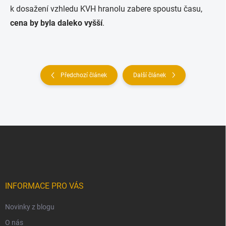
k dosažení vzhledu KVH hranolu zabere spoustu času,
cena by byla daleko vyšší
.
Předchozí článek
Další článek
Z
á
p
a
t
í
INFORMACE PRO VÁS
Novinky z blogu
O nás