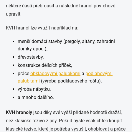
některé části přebrousit a následně hranol povrchově
upravit.
KVH hranol lze využít například na:
menší domácí stavby (pergoly, altány, zahradní
domky apod.),
dřevostavby,
konstrukce dělících příček,
práce
obkladovými palubkami
a
podlahovými
palubkami
(výroba podkladového roštu),
výroba nábytku,
a mnoho dalšího.
KVH hranoly
jsou díky své vyšší přidané hodnotě dražší,
než klasické řezivo z pily. Pokud byste však chtěli koupit
klasické řezivo, které je potřeba vysušit, ohoblovat a práce