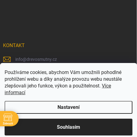
KONTAKT
info
@
drevosmutny.cz
+420 725 710 840
Používáme cookies, abychom Vám umožnili pohodlné
prohlížení webu a díky analýze provozu webu neustále
https://www.facebook.com/drevosmutny/
zlepšovali jeho funkce, výkon a použitelnost.
Více
informací
drevosmutny/
Nastavení
Zobrazit
Copyright 2026
Dřevosmutný
. Všechna práva vyhrazena.
Souhlasím
Vytvořil Shoptet