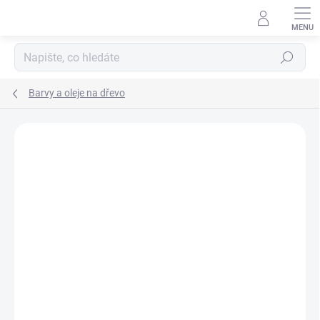
Přejít
na
obsah
Hledat
Barvy a oleje na dřevo
Podrobnosti hodnocení
Neohodnoceno
ZNAČKA:
OSMO