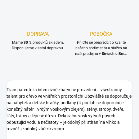
DOPRAVA
POBOČKA
Máme
90 %
produktů skladem.
Přijďte se přesvědčit o kvalitě
Disponujeme vlastní dopravou.
našeho sortimentu a služeb na
naši prodejnu v
Sivicích u Brna.
Transparentní a intenzivně zbarvené provedení – všestranný
talent pro dřevo ve vnitřních prostorách! Obzvláště se doporučuje
na nábytek a dětské hračky, podlahy (U podlah se doporučuje
konečný nátěr Tvrdým voskovým olejem), stěny, stropy, dveře,
lišty, trámy a lepené dřevo. Dekorační vosk vytvoří povrch
odpuzující vodu a nečistoty – je odolný při stírání na vlhko a
rovněž je odolný vůči skvrnám.