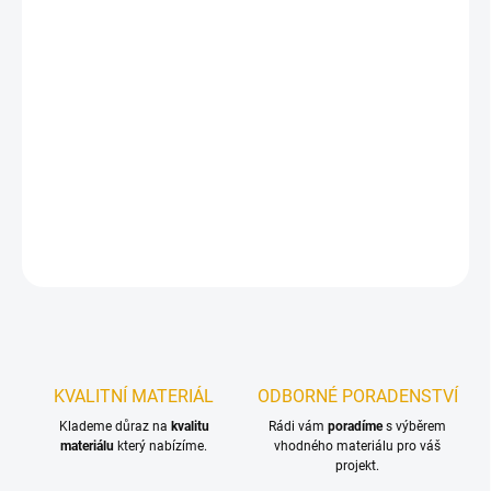
12.8.2026
−
+
Přidat do košíku
Dekorační vosk vytvoří povrch odpuzující vodu a nečistoty – je
odolný při stírání na vlhko a rovněž je odolný vůči skvrnám
DETAILNÍ INFORMACE
ZEPTAT SE
KVALITNÍ MATERIÁL
ODBORNÉ PORADENSTVÍ
Klademe důraz na
kvalitu
Rádi vám
poradíme
s výběrem
materiálu
který nabízíme.
vhodného materiálu pro váš
projekt.