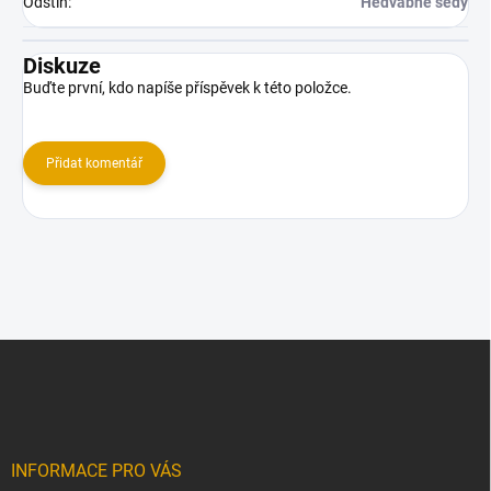
Odstín
:
Hedvábně šedý
Diskuze
Buďte první, kdo napíše příspěvek k této položce.
Přidat komentář
Z
á
p
a
t
í
INFORMACE PRO VÁS