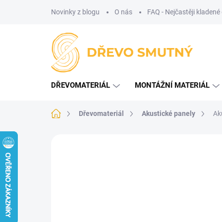
Přejít
Novinky z blogu
O nás
FAQ - Nejčastěji kladené
na
obsah
DŘEVOMATERIÁL
MONTÁŽNÍ MATERIÁL
Domů
Dřevomateriál
Akustické panely
Ak
Neohodnoceno
Podrobnosti hodnoce