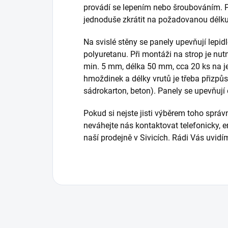
provádí se lepením nebo šroubováním. P
jednoduše zkrátit na požadovanou délku
Na svislé stěny se panely upevňují lep
polyuretanu. Při montáži na strop je nut
min. 5 mm, délka 50 mm, cca 20 ks na j
hmoždinek a délky vrutů je třeba přizpůs
sádrokarton, beton). Panely se upevňují do
Pokud si nejste jisti výběrem toho správ
neváhejte nás kontaktovat telefonicky,
naší prodejně v Sivicích. Rádi Vás uvi