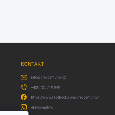
KONTAKT
info
@
drevosmutny.cz
+420 725 710 840
https://www.facebook.com/drevosmutny/
drevosmutny/