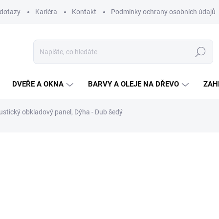
 dotazy
Kariéra
Kontakt
Podmínky ochrany osobních údajů
Hledat
DVEŘE A OKNA
BARVY A OLEJE NA DŘEVO
ZAH
ustický obkladový panel, Dýha - Dub šedý
ní
1 331 Kč
/ ks
1 100 Kč bez DPH
Měrná
NA OBJEDNÁNÍ DO 14 DN
cena:
MŮŽEME DORUČIT DO:
1.9.20