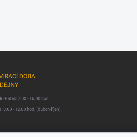
VÍRACÍ DOBA
DEJNY
í - Pátek: 7.00 - 16.00 hod.
: 8.00 - 12.00 hod. (duben-říjen)