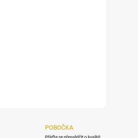
Přidat do košíku
 černé plsti s lamelami z MDF. Čelně olepeno
elu 18 x 400 x 2600 mm
ZEPTAT SE
POBOČKA
Přijďte se přesvědčit o kvalitě