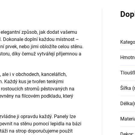
Dop
 elegantní způsob, jak dodat vašemu
ed. Dokonale doplní každou místnost –
Katego
ní prvek, nebo jimi obložíte celou stěnu.
storu, díky čemuž vytvářejí příjemnou a
Hmotn
Tloušť
 ale i v obchodech, kancelářích,
. Každý kus je tvořen tenkými
Šířka 
 rostoucích stromů pěstovaných na
evněny na filcovém podkladu, který
Délka
zvládne ji opravdu každý. Panely lze
Materi
ipevnit na stěnu pomocí lepidla na bázi
táži na strop doporučujeme použít
Dekor
: