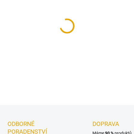
−
+
Akustický obkladový panel na
dubovou dýhou. Rozměr pan
DETAILNÍ INFORMACE
ODBORNÉ
DOPRAVA
PORADENSTVÍ
Máme
90 %
produktů