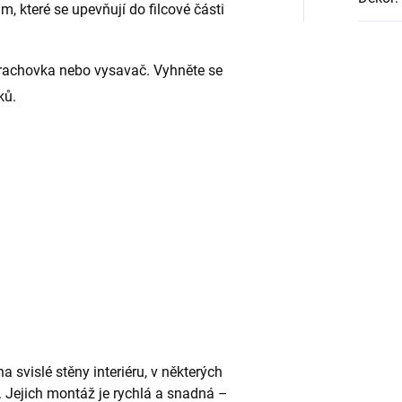
, které se upevňují do filcové části
prachovka nebo vysavač. Vyhněte se
ků.
a svislé stěny interiéru, v některých
p. Jejich montáž je rychlá a snadná –