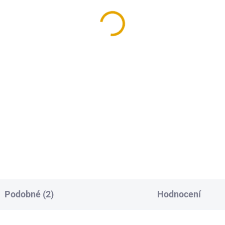
 zinek žlutý, 200
bal.
1,50 Kč
 Kč bez DPH
Do košíku
strukční vruty jsou vhodné
 všechny druhy dřevěných
trukcí.
Podobné (2)
Hodnocení