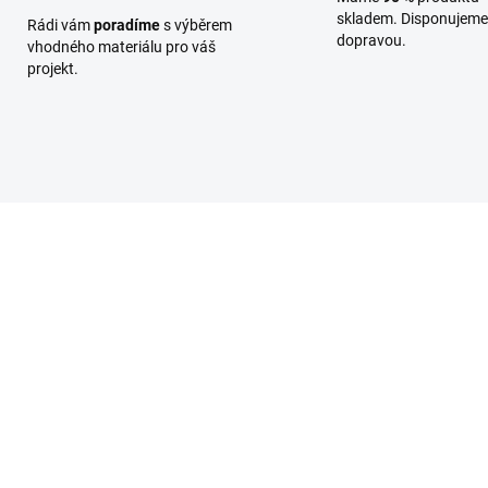
skladem. Disponujeme 
Rádi vám
poradíme
s výběrem
dopravou.
vhodného materiálu pro váš
projekt.
VRUKON0047
SKLADEM
(18 BAL.)
t konstrukční 5x50,