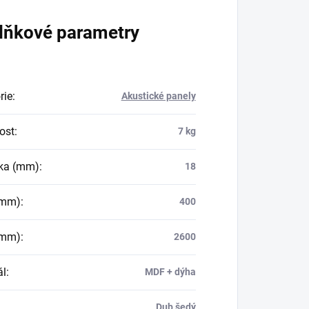
lňkové parametry
rie
:
Akustické panely
ost
:
7 kg
ka (mm)
:
18
(mm)
:
400
(mm)
:
2600
ál
:
MDF + dýha
Dub šedý