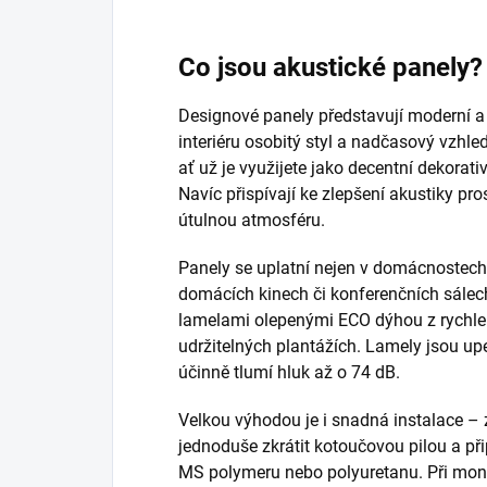
Co jsou akustické panely?
Designové panely představují moderní a
interiéru osobitý styl a nadčasový vzhl
ať už je využijete jako decentní dekorativ
Navíc přispívají ke zlepšení akustiky pro
útulnou atmosféru.
Panely se uplatní nejen v domácnostech,
domácích kinech či konferenčních sálech
lamelami olepenými ECO dýhou z rychle
udržitelných plantážích. Lamely jsou up
účinně tlumí hluk až o 74 dB.
Velkou výhodou je i snadná instalace – 
jednoduše zkrátit kotoučovou pilou a př
MS polymeru nebo polyuretanu. Při mon