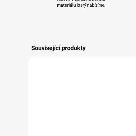
materiálu
který nabízíme.
Související produkty
DBMGHTB290
SKLADEM
(4 KS)
Den Braven MAMUT
Vru