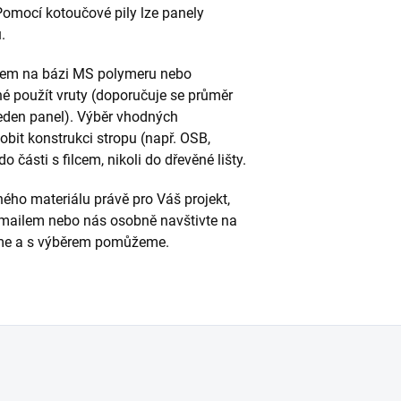
omocí kotoučové pily lze panely
.
idlem na bázi MS polymeru nebo
né použít vruty (doporučuje se průměr
eden panel). Výběr vhodných
obit konstrukci stropu (např. OSB,
 části s filcem, nikoli do dřevěné lišty.
ného materiálu právě pro Váš projekt,
 emailem nebo nás osobně navštivte na
díme a s výběrem pomůžeme.