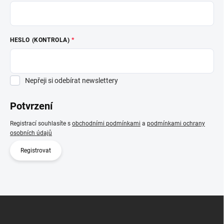
HESLO (KONTROLA)
Nepřeji si odebírat newslettery
Potvrzení
Registrací souhlasíte s
obchodními podmínkami
a
podmínkami ochrany
osobních údajů
Z
á
p