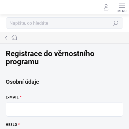
Přejít
na
obsah
Hledat
Domů
Registrace do věrnostního
programu
Osobní údaje
E-MAIL
HESLO