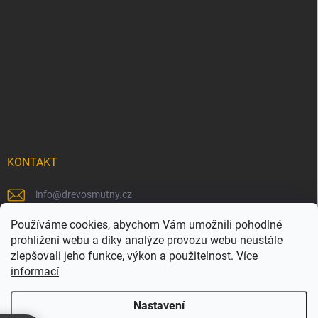
KONTAKT
info
@
drevosmutny.cz
+420 725 710 840
Používáme cookies, abychom Vám umožnili pohodlné
prohlížení webu a díky analýze provozu webu neustále
https://www.facebook.com/drevosmutny/
zlepšovali jeho funkce, výkon a použitelnost.
Více
informací
drevosmutny/
Nastavení