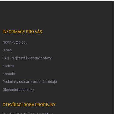
Z
á
p
a
t
í
INFORMACE PRO VÁS
Novinky z blogu
O nás
FAQ - Nejčastěji kladené dotazy
Kariéra
Kontakt
Podmínky ochrany osobních údajů
Obchodní podmínky
OTEVÍRACÍ DOBA PRODEJNY