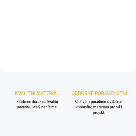
T
N
Ý
KVALITNÍ MATERIÁL
ODBORNÉ PORADENSTVÍ
Klademe důraz na
kvalitu
Rádi vám
poradíme
s výběrem
materiálu
který nabízíme.
vhodného materiálu pro váš
projekt.