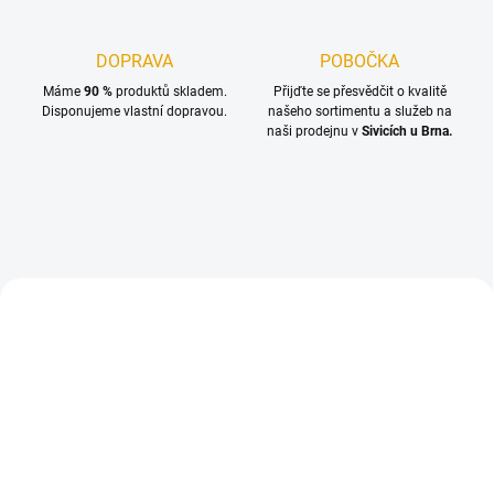
DOPRAVA
POBOČKA
Máme
90 %
produktů skladem.
Přijďte se přesvědčit o kvalitě
Disponujeme vlastní dopravou.
našeho sortimentu a služeb na
naši prodejnu v
Sivicích u Brna.
TIP
TIP
SKLADEM