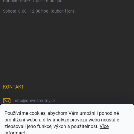
Pondělí - Pátek: 7.00 - 16.00 hod.
Sobota: 8.00 - 12.00 hod. (duben-říjen)
KONTAKT
info
@
drevosmutny.cz
+420 725 710 840
Používáme cookies, abychom Vám umožnili pohodlné
prohlížení webu a díky analýze provozu webu neustále
https://www.facebook.com/drevosmutny/
zlepšovali jeho funkce, výkon a použitelnost.
Více
informací